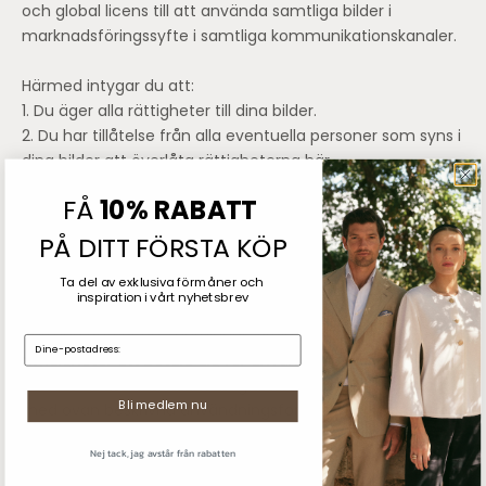
och global licens till att använda samtliga bilder i
marknadsföringssyfte i samtliga kommunikationskanaler.
Härmed intygar du att:
1. Du äger alla rättigheter till dina bilder.
2. Du har tillåtelse från alla eventuella personer som syns i
dina bilder att överlåta rättigheterna här.
3.
Thernlunds,
Prale
Profil AB
inte kommer att kränka
FÅ
10% RABATT
någon tredje parts rättigheter eller strida mot någon lag.
4. Du ger
Thernlunds
rätt att redigera hela eller delar av
PÅ DITT FÖRSTA KÖP
din originaltext till bilden.
Ta del av exklusiva förmåner och
5. Om du är under 18 år intygar du att du har dina
inspiration
i vårt nyhetsbrev
målsmäns godkännande.
Härmed befriar du
Thernlunds,
Prale
Profil AB,
från alla
E-mail:
skyldigheter att betala dig för användning av dina bilder
och för de immateriella rättigheterna till dem i samband
Bli medlem nu
med ovan beskrivna användningsformer. Härmed befriar
du och accepterar att hålla
Thernlunds,
Prale
Profil AB
och
Nej tack, jag avstår från rabatten
alla personer som handlar för
Thernlunds,
Prale
Profil AB