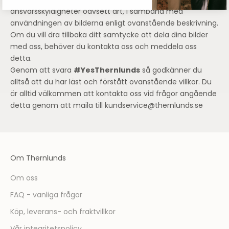
räkning skadelösa för alla eventuella anspråk, krav och
ansvarsskyldigheter oavsett art, i samband med
användningen av bilderna enligt ovanstående beskrivning.
Om du vill dra tillbaka ditt samtycke att dela dina bilder
med oss, behöver du kontakta oss och meddela oss
detta.
Genom att svara
#
YesThernlunds
så godkänner du
alltså att du har läst och förstått ovanstående villkor. Du
är alltid välkommen att kontakta oss vid frågor angående
detta genom att maila till kundservice@thernlunds.se
Om Thernlunds
Om oss
FAQ - vanliga frågor
Köp, leverans- och fraktvillkor