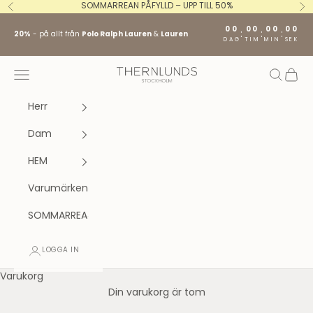
Hoppa till innehållet
SOMMARREAN PÅFYLLD – UPP TILL 50%
Föregående
Nä
00
00
00
00
:
:
:
20%
- på allt från
Polo Ralph Lauren
&
Lauren
DAG
TIM
MIN
SEK
Stockholm fashion agency AB
Öppna navigeringsmenyn
Öppna s
Öppna
Herr
Dam
HEM
Varumärken
SOMMARREA
LOGGA IN
Varukorg
Din varukorg är tom