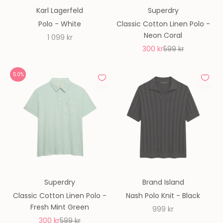
Karl Lagerfeld
Superdry
Polo - White
Classic Cotton Linen Polo -
Neon Coral
REA-pris
1 099 kr
REA-pris
Pris
300 kr
599 kr
50%
Superdry
Brand Island
Classic Cotton Linen Polo -
Nash Polo Knit - Black
Fresh Mint Green
REA-pris
999 kr
REA-pris
Pris
300 kr
599 kr