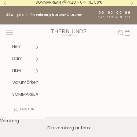
Hoppa till innehållet
SOMMARREAN PÅFYLLD – UPP TILL 50%
Föregående
Nä
00
00
00
00
:
:
:
20%
- på allt från
Polo Ralph Lauren
&
Lauren
DAG
TIM
MIN
SEK
Stockholm fashion agency AB
Öppna navigeringsmenyn
Öppna s
Öppna
Herr
Dam
HEM
Varumärken
SOMMARREA
LOGGA IN
Varukorg
Din varukorg är tom