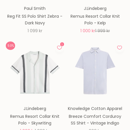
Paul Smith
J.Lindeberg
Reg Fit SS Polo Shirt Zebra -
Remus Resort Collar Knit
Dark Navy
Polo - Kelp
REA-pris
REA-pris
Pris
1 099 kr
1 000 kr
1 999 kr
50%
J.Lindeberg
Knowledge Cotton Apparel
Remus Resort Collar Knit
Breeze Comfort Corduroy
Polo - Skywriting
SS Shirt - Vintage Indigo