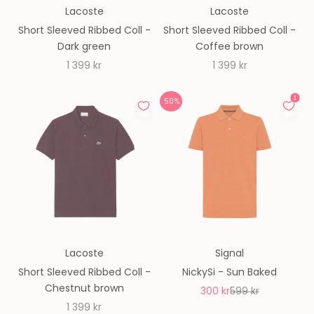
Lacoste
Lacoste
Short Sleeved Ribbed Coll -
Short Sleeved Ribbed Coll -
Dark green
Coffee brown
REA-pris
REA-pris
1 399 kr
1 399 kr
50%
Lacoste
Signal
Short Sleeved Ribbed Coll -
NickySi - Sun Baked
Chestnut brown
REA-pris
Pris
300 kr
599 kr
REA-pris
1 399 kr