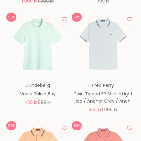
REA-pris
Pris
REA-pris
1 000 kr
1 999 kr
999 kr
50%
50%
J.Lindeberg
Fred Perry
Verse Polo - Bay
Twin Tipped FP Shirt - Light
Ice / Anchor Grey / Anch
REA-pris
Pris
450 kr
899 kr
REA-pris
Pris
550 kr
1 099 kr
50%
50%