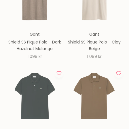
Gant
Gant
Shield SS Pique Polo - Dark
Shield SS Pique Polo - Clay
Hazelnut Melange
Beige
REA-pris
REA-pris
1 099 kr
1 099 kr