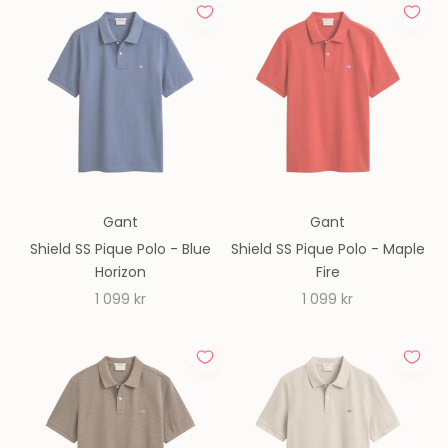
Gant
Gant
Shield SS Pique Polo - Blue
Shield SS Pique Polo - Maple
Horizon
Fire
REA-pris
REA-pris
1 099 kr
1 099 kr