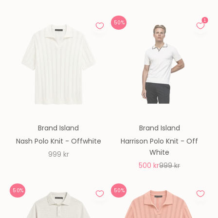
50%
Brand Island
Brand Island
Nash Polo Knit - Offwhite
Harrison Polo Knit - Off
White
REA-pris
999 kr
REA-pris
Pris
500 kr
999 kr
50%
50%