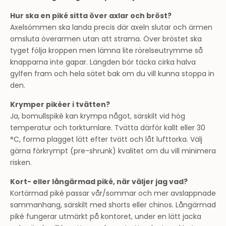
Hur ska en piké sitta över axlar och bröst?
Axelsömmen ska landa precis där axeln slutar och ärmen
omsluta överarmen utan att strama. Över bröstet ska
tyget följa kroppen men lämna lite rörelseutrymme så
knapparna inte gapar. Längden bör täcka cirka halva
gylfen fram och hela sätet bak om du vill kunna stoppa in
den.
Krymper pikéer i tvätten?
Ja, bomullspiké kan krympa något, särskilt vid hög
temperatur och torktumlare. Tvätta därför kallt eller 30
°C, forma plagget lätt efter tvätt och låt lufttorka. Välj
gärna förkrympt (pre-shrunk) kvalitet om du vill minimera
risken.
Kort- eller långärmad piké, när väljer jag vad?
Kortärmad piké passar vår/sommar och mer avslappnade
sammanhang, särskilt med shorts eller chinos. Långärmad
piké fungerar utmärkt på kontoret, under en lätt jacka