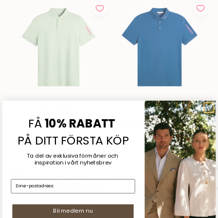
J.Lindeberg
J.Lindeberg
FÅ
10% RABATT
Tour Tech Pique Polo -
Tour Tech Pique Polo - Set
Subtle Green
Sail
PÅ DITT FÖRSTA KÖP
REA-pris
REA-pris
899 kr
899 kr
Ta del av exklusiva förmåner och
inspiration
i vårt nyhetsbrev
50%
E-mail:
Bli medlem nu