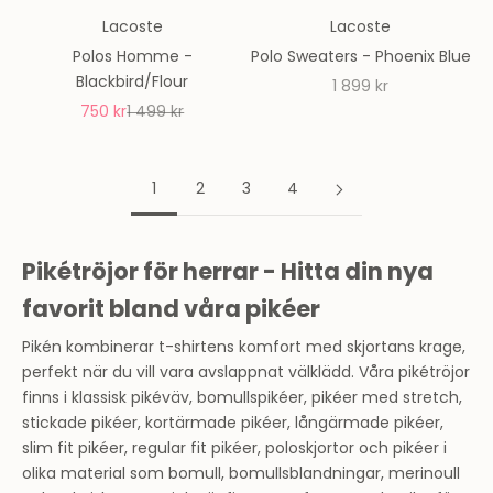
Lacoste
Lacoste
Polos Homme -
Polo Sweaters - Phoenix Blue
Blackbird/Flour
REA-pris
1 899 kr
REA-pris
Pris
750 kr
1 499 kr
1
2
3
4
Pikétröjor för herrar - Hitta din nya
favorit bland våra pikéer
Pikén kombinerar t-shirtens komfort med skjortans krage,
perfekt när du vill vara avslappnat välklädd. Våra pikétröjor
finns i klassisk pikéväv, bomullspikéer, pikéer med stretch,
stickade pikéer, kortärmade pikéer, långärmade pikéer,
slim fit pikéer, regular fit pikéer, poloskjortor och pikéer i
olika material som bomull, bomullsblandningar, merinoull