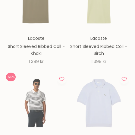
Lacoste
Lacoste
Short Sleeved Ribbed Coll -
Short Sleeved Ribbed Coll -
Khaki
Birch
REA-pris
REA-pris
1 399 kr
1 399 kr
50%