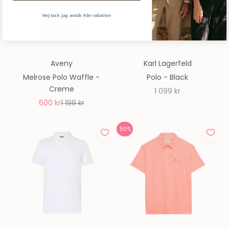
Nej tack, jag avstår från rabatten
Aveny
Karl Lagerfeld
Melrose Polo Waffle -
Polo - Black
Creme
REA-pris
1 099 kr
REA-pris
Pris
600 kr
1 199 kr
50%