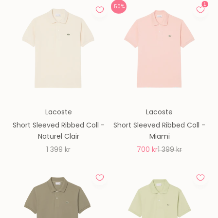
50%
Lacoste
Lacoste
Short Sleeved Ribbed Coll -
Short Sleeved Ribbed Coll -
Naturel Clair
Miami
REA-pris
REA-pris
Pris
1 399 kr
700 kr
1 399 kr