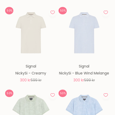
50%
50%
Signal
Signal
NickySi - Creamy
NickySi - Blue Wind Melange
REA-pris
Pris
REA-pris
Pris
300 kr
599 kr
300 kr
599 kr
50%
50%