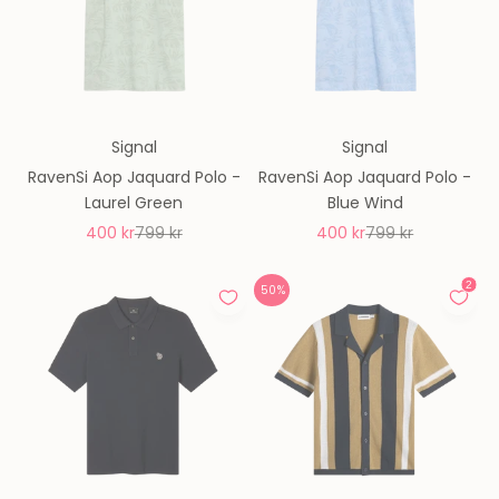
Signal
Signal
RavenSi Aop Jaquard Polo -
RavenSi Aop Jaquard Polo -
Laurel Green
Blue Wind
REA-pris
Pris
REA-pris
Pris
400 kr
799 kr
400 kr
799 kr
50%