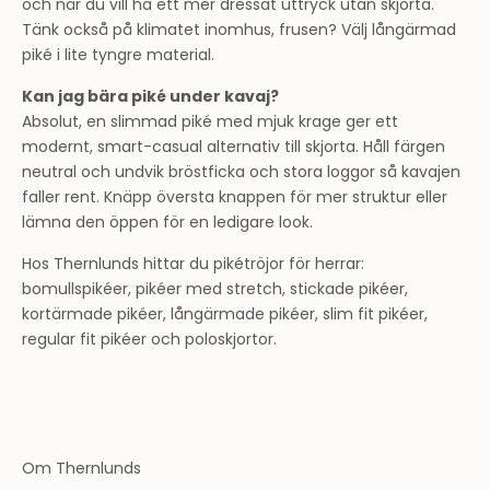
och när du vill ha ett mer dressat uttryck utan skjorta.
Tänk också på klimatet inomhus, frusen? Välj långärmad
piké i lite tyngre material.
Kan jag bära piké under kavaj?
Absolut, en slimmad piké med mjuk krage ger ett
modernt, smart-casual alternativ till skjorta. Håll färgen
neutral och undvik bröstficka och stora loggor så kavajen
faller rent. Knäpp översta knappen för mer struktur eller
lämna den öppen för en ledigare look.
Hos Thernlunds hittar du pikétröjor för herrar:
bomullspikéer, pikéer med stretch, stickade pikéer,
kortärmade pikéer, långärmade pikéer, slim fit pikéer,
regular fit pikéer och poloskjortor.
Om Thernlunds