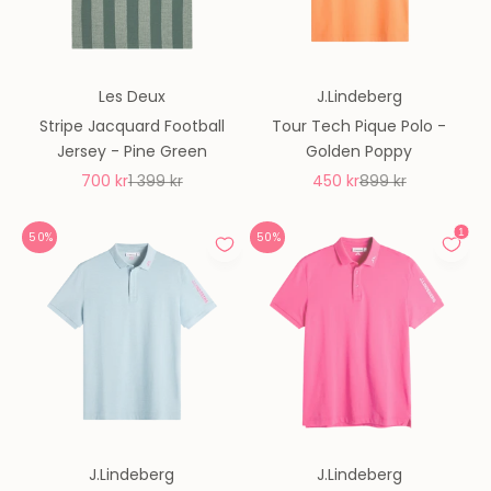
Les Deux
J.Lindeberg
Stripe Jacquard Football
Tour Tech Pique Polo -
Jersey - Pine Green
Golden Poppy
REA-pris
Pris
REA-pris
Pris
700 kr
1 399 kr
450 kr
899 kr
50%
50%
J.Lindeberg
J.Lindeberg