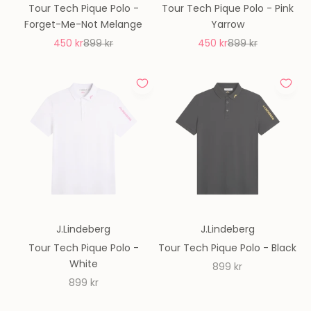
Tour Tech Pique Polo -
Tour Tech Pique Polo - Pink
Forget-Me-Not Melange
Yarrow
REA-pris
Pris
REA-pris
Pris
450 kr
899 kr
450 kr
899 kr
J.Lindeberg
J.Lindeberg
Tour Tech Pique Polo -
Tour Tech Pique Polo - Black
White
REA-pris
899 kr
REA-pris
899 kr