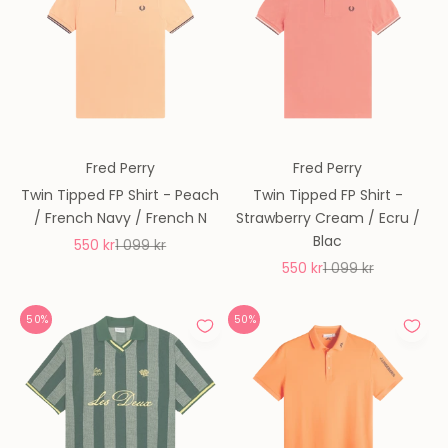
Fred Perry
Fred Perry
Twin Tipped FP Shirt - Peach
Twin Tipped FP Shirt -
/ French Navy / French N
Strawberry Cream / Ecru /
Blac
REA-pris
Pris
550 kr
1 099 kr
REA-pris
Pris
550 kr
1 099 kr
50%
50%