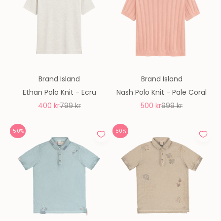
Brand Island
Brand Island
Ethan Polo Knit - Ecru
Nash Polo Knit - Pale Coral
REA-pris
Pris
REA-pris
Pris
400 kr
799 kr
500 kr
999 kr
50%
50%