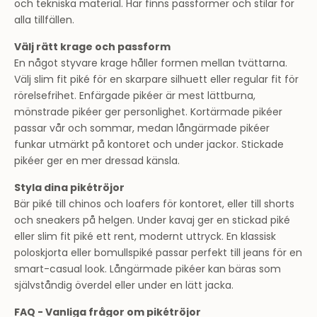
och tekniska material. Här finns passformer och stilar för
alla tillfällen.
Välj rätt krage och passform
En något styvare krage håller formen mellan tvättarna.
Välj slim fit piké för en skarpare silhuett eller regular fit för
rörelsefrihet. Enfärgade pikéer är mest lättburna,
mönstrade pikéer ger personlighet. Kortärmade pikéer
passar vår och sommar, medan långärmade pikéer
funkar utmärkt på kontoret och under jackor. Stickade
pikéer ger en mer dressad känsla.
Styla dina pikétröjor
Bär piké till chinos och loafers för kontoret, eller till shorts
och sneakers på helgen. Under kavaj ger en stickad piké
eller slim fit piké ett rent, modernt uttryck. En klassisk
poloskjorta eller bomullspiké passar perfekt till jeans för en
smart-casual look. Långärmade pikéer kan bäras som
självståndig överdel eller under en lätt jacka.
FAQ - Vanliga frågor om pikétröjor