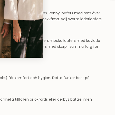
ar bäst till chinos och jeans. Penny loafers med rem över
ickar på sulan är extra bekväma. Välj svarta läderloafers
ta för smart-casual.
é eller skjorta. Till sommaren: mocka loafers med kavlade
a strumpor. Matcha loafers med skärp i samma färg för
cks) för komfort och hygien. Detta funkar bäst på
rmella tillfällen är oxfords eller derbys bättre, men