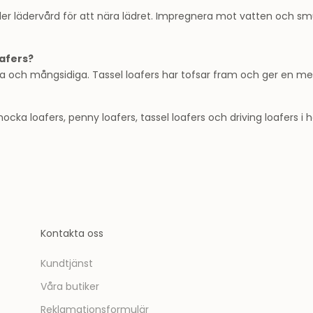
er lädervård för att nära lädret. Impregnera mot vatten och smu
oafers?
a och mångsidiga. Tassel loafers har tofsar fram och ger en mer 
ocka loafers, penny loafers, tassel loafers och driving loafers i h
Kontakta oss
Kundtjänst
Våra butiker
Reklamationsformulär