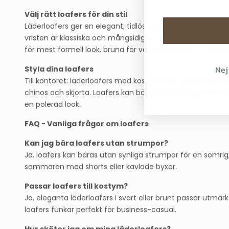
Välj rätt loafers för din stil
Läderloafers ger en elegant, tidlös look perfekt för smar
vristen är klassiska och mångsidiga. Tassel loafers med t
för mest formell look, bruna för varmare känsla. Loafer
Nej
Styla dina loafers
Till kontoret: läderloafers med kostym eller chinos och s
chinos och skjorta. Loafers kan bäras utan synliga str
en polerad look.
FAQ - Vanliga frågor om loafers
Kan jag bära loafers utan strumpor?
Ja, loafers kan bäras utan synliga strumpor för en somr
sommaren med shorts eller kavlade byxor.
Passar loafers till kostym?
Ja, eleganta läderloafers i svart eller brunt passar utmär
loafers funkar perfekt för business-casual.