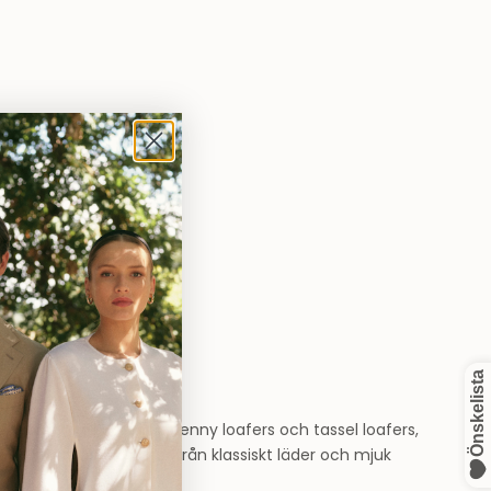
 loafers till trendiga penny loafers och tassel loafers,
ok. Materialen spänner från klassiskt läder och mjuk