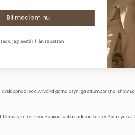
t-casual och kontoret. Mocka loafers är lite mer casual och pass
Bli medlem nu
ofsar ger en preppy, elegant känsla. Driving loafers med gummipr
s är mer casual än oxfords men mer dressade än sneakers, perfek
 tack, jag avstår från rabatten
kjorta för smart-casual. Till vardagen: loafers med jeans och pik
umpor på sommaren för en avslappnad look, använd gärna osynlig
ig, avslappnad look. Använd gärna osynliga strumpor (no-show so
kt till kostym för smart-casual och moderna kontor. För mycket fo