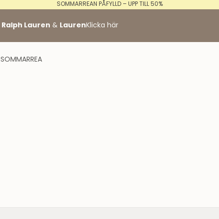
SOMMARREAN PÅFYLLD – UPP TILL 50%
de
 Ralph Lauren
&
Lauren
Klicka här
n
SOMMARREA