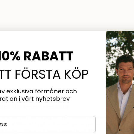
10% RABATT
ITT FÖRSTA KÖP
av exklusiva förmåner och
iration
i vårt nyhetsbrev
 skor för smart-casual
erar stil med bekvämlighet. Från klassiska läderloafers och mocka
fers är lätta att ta på och av och ger en polerad, avslappnad lo
ll kostym, chinos och jeans beroende på stil.