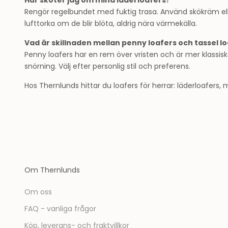
Hur sköter jag om mina läderloafers?
Rengör regelbundet med fuktig trasa. Använd skökräm ell
lufttorka om de blir blöta, aldrig nära värmekälla.
Vad är skillnaden mellan penny loafers och tassel l
Penny loafers har en rem över vristen och är mer klassisk
snörning. Välj efter personlig stil och preferens.
Hos Thernlunds hittar du loafers för herrar: läderloafers, m
Om Thernlunds
Om oss
FAQ - vanliga frågor
Köp, leverans- och fraktvillkor