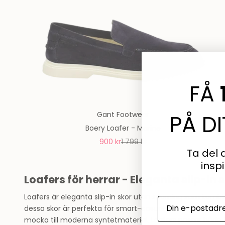
FÅ
Gant Footwear
PÅ D
Boery Loafer - Marine
REA-pris
Pris
900 kr
1 799 kr
Ta del 
insp
Loafers för herrar - Eleganta slip-in
Loafers är eleganta slip-in skor utan snörning som kombin
E-mail:
dessa skor är perfekta för smart-casual och kontoret. Loa
mocka till moderna syntetmaterial. Loafers passar både ti