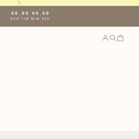
Nästa
00
00
00
00
:
:
:
DAG
TIM
MIN
SEK
Öppna kontosida
Öppna sök
Öppna va