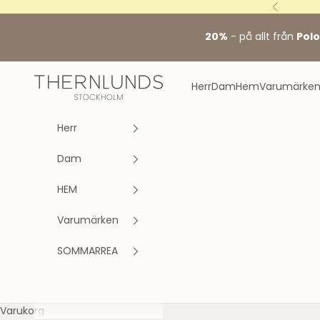
Hoppa till innehållet
Föregåen
20%
- på allt från
Polo
Stockholm fashion agency AB
Herr
Dam
Hem
Varumärke
Herr
Dam
HEM
Varumärken
SOMMARREA
Varukorg