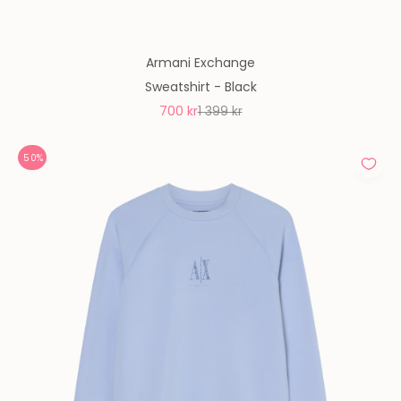
Armani Exchange
Sweatshirt - Black
REA-pris
Pris
700 kr
1 399 kr
50%