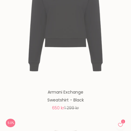
Armani Exchange
Sweatshirt - Black
REA-pris
Pris
650 kr
1 299 kr
50%