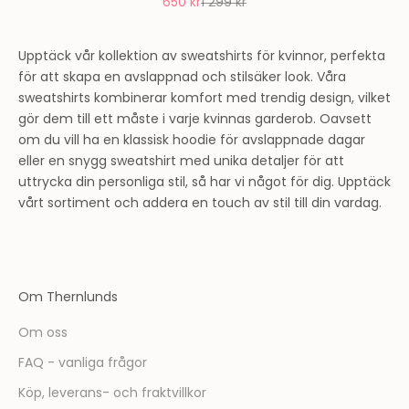
REA-pris
Pris
650 kr
1 299 kr
Upptäck vår kollektion av sweatshirts för kvinnor, perfekta
för att skapa en avslappnad och stilsäker look. Våra
sweatshirts kombinerar komfort med trendig design, vilket
gör dem till ett måste i varje kvinnas garderob. Oavsett
om du vill ha en klassisk hoodie för avslappnade dagar
eller en snygg sweatshirt med unika detaljer för att
uttrycka din personliga stil, så har vi något för dig. Upptäck
vårt sortiment och addera en touch av stil till din vardag.
Om Thernlunds
Om oss
FAQ - vanliga frågor
Köp, leverans- och fraktvillkor