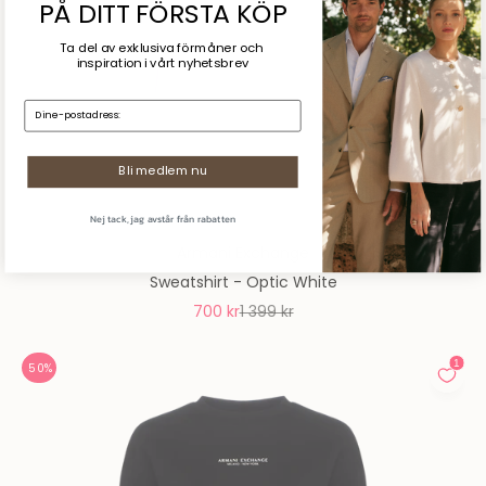
PÅ DITT FÖRSTA KÖP
Ta del av exklusiva förmåner och
inspiration
i vårt nyhetsbrev
E-mail:
Bli medlem nu
Nej tack, jag avstår från rabatten
Armani Exchange
Sweatshirt - Optic White
REA-pris
Pris
700 kr
1 399 kr
50%