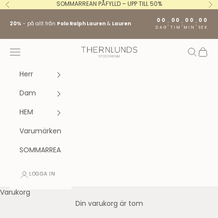
Hoppa till innehållet
SOMMARREAN PÅFYLLD – UPP TILL 50%
Föregående
Nä
00
00
00
00
:
:
:
20%
- på allt från
Polo Ralph Lauren
&
Lauren
DAG
TIM
MIN
SEK
Stockholm fashion agency AB
Öppna navigeringsmenyn
Öppna s
Öppna
Herr
Dam
HEM
Varumärken
SOMMARREA
LOGGA IN
Varukorg
Din varukorg är tom