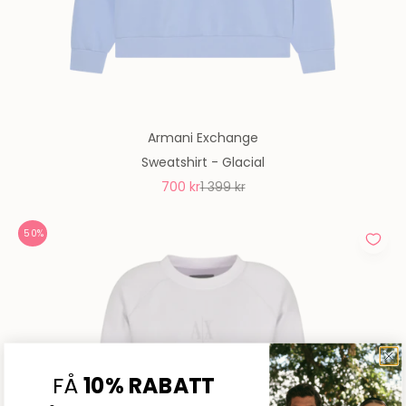
Armani Exchange
Sweatshirt - Glacial
REA-pris
Pris
700 kr
1 399 kr
50%
FÅ
10% RABATT