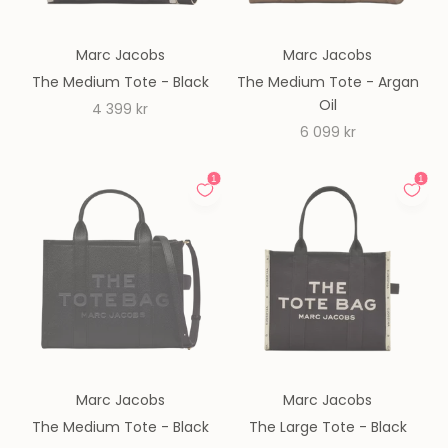
Marc Jacobs
Marc Jacobs
The Medium Tote - Black
The Medium Tote - Argan
Oil
REA-pris
4 399 kr
REA-pris
6 099 kr
Marc Jacobs
Marc Jacobs
The Medium Tote - Black
The Large Tote - Black