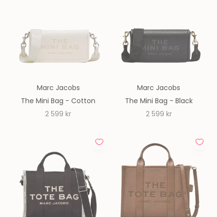
Marc Jacobs
Marc Jacobs
The Mini Bag - Cotton
The Mini Bag - Black
REA-pris
REA-pris
2 599 kr
2 599 kr