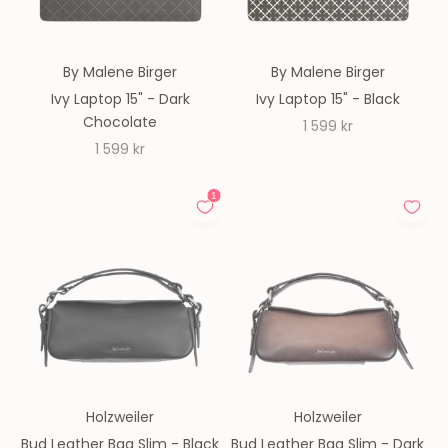
By Malene Birger
By Malene Birger
Ivy Laptop 15" - Dark
Ivy Laptop 15" - Black
Chocolate
REA-pris
1 599 kr
REA-pris
1 599 kr
Holzweiler
Holzweiler
Bud Leather Bag Slim - Black
Bud Leather Bag Slim - Dark