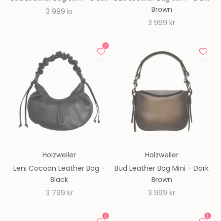
Brown
REA-pris
3 999 kr
REA-pris
3 999 kr
Holzweiler
Holzweiler
Leni Cocoon Leather Bag -
Bud Leather Bag Mini - Dark
Black
Brown
REA-pris
REA-pris
3 799 kr
3 999 kr