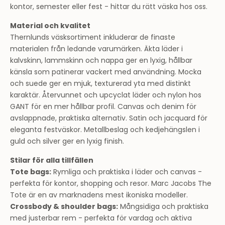
kontor, semester eller fest - hittar du rätt väska hos oss.
Material och kvalitet
Thernlunds väsksortiment inkluderar de finaste
materialen från ledande varumärken. Äkta läder i
kalvskinn, lammskinn och nappa ger en lyxig, hållbar
känsla som patinerar vackert med användning. Mocka
och suede ger en mjuk, texturerad yta med distinkt
karaktär. Återvunnet och upcyclat läder och nylon hos
GANT för en mer hållbar profil. Canvas och denim för
avslappnade, praktiska alternativ. Satin och jacquard för
eleganta festväskor. Metallbeslag och kedjehängslen i
guld och silver ger en lyxig finish.
Stilar för alla tillfällen
Tote bags:
Rymliga och praktiska i läder och canvas -
perfekta för kontor, shopping och resor. Marc Jacobs The
Tote är en av marknadens mest ikoniska modeller.
Crossbody & shoulder bags:
Mångsidiga och praktiska
med justerbar rem - perfekta för vardag och aktiva