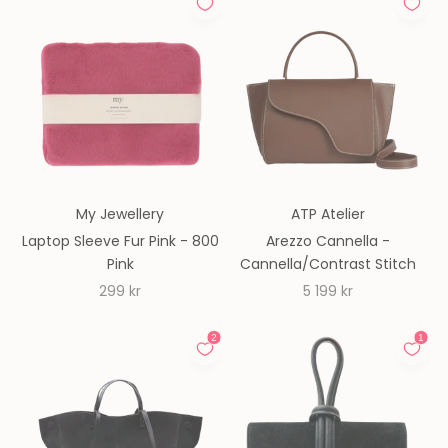
My Jewellery
ATP Atelier
Laptop Sleeve Fur Pink - 800
Arezzo Cannella -
Pink
Cannella/Contrast Stitch
REA-pris
REA-pris
299 kr
5 199 kr