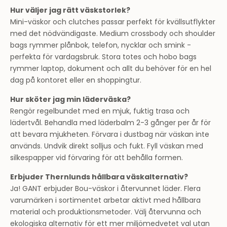
Hur väljer jag rätt väskstorlek?
Mini-väskor och clutches passar perfekt för kvällsutflykter
med det nödvändigaste. Medium crossbody och shoulder
bags rymmer plånbok, telefon, nycklar och smink -
perfekta för vardagsbruk. Stora totes och hobo bags
rymmer laptop, dokument och allt du behöver för en hel
dag på kontoret eller en shoppingtur.
Hur sköter jag min läderväska?
Rengör regelbundet med en mjuk, fuktig trasa och
lädertvål. Behandla med läderbalm 2-3 gånger per år för
att bevara mjukheten. Förvara i dustbag när väskan inte
används. Undvik direkt solljus och fukt. Fyll väskan med
silkespapper vid förvaring för att behålla formen.
Erbjuder Thernlunds hållbara väskalternativ?
Ja! GANT erbjuder Bou-väskor i återvunnet läder. Flera
varumärken i sortimentet arbetar aktivt med hållbara
material och produktionsmetoder. Välj återvunna och
ekologiska alternativ för ett mer miljömedvetet val utan