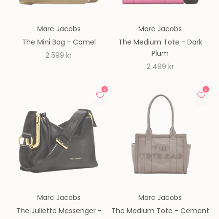
Marc Jacobs
Marc Jacobs
The Mini Bag - Camel
The Medium Tote - Dark
Plum
REA-pris
2 599 kr
REA-pris
2 499 kr
Marc Jacobs
Marc Jacobs
The Juliette Messenger -
The Medium Tote - Cement