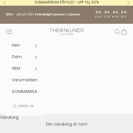
Hoppa till innehållet
SOMMARREAN PÅFYLLD – UPP TILL 50%
Föregående
Nä
00
00
00
00
:
:
:
20%
- på allt från
Polo Ralph Lauren
&
Lauren
DAG
TIM
MIN
SEK
Stockholm fashion agency AB
Öppna navigeringsmenyn
Öppna s
Öppna
Herr
Dam
HEM
Varumärken
SOMMARREA
LOGGA IN
Varukorg
Din varukorg är tom