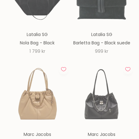
Latalia SG
Latalia SG
Nola Bag - Black
Barletta Bag - Black suede
REA-pris
REA-pris
1 799 kr
999 kr
Marc Jacobs
Marc Jacobs