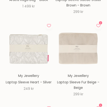
Ardea Ruga Bag - Black
Laptop Sleeve Suede Studs
Brown - Brown
REA-pris
1 499 kr
REA-pris
299 kr
My Jewellery
My Jewellery
Laptop Sleeve Heart - Silver
Laptop Sleeve Fur Beige -
Beige
REA-pris
249 kr
REA-pris
299 kr