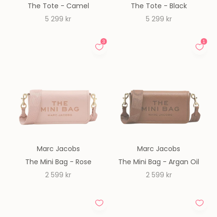
The Tote - Camel
The Tote - Black
REA-pris
REA-pris
5 299 kr
5 299 kr
Marc Jacobs
Marc Jacobs
The Mini Bag - Rose
The Mini Bag - Argan Oil
REA-pris
REA-pris
2 599 kr
2 599 kr