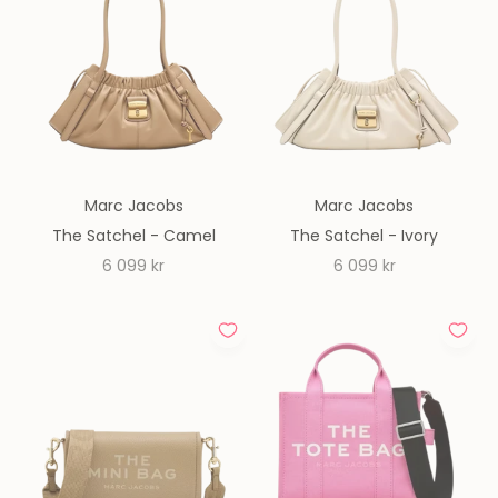
Marc Jacobs
Marc Jacobs
The Satchel - Camel
The Satchel - Ivory
REA-pris
REA-pris
6 099 kr
6 099 kr