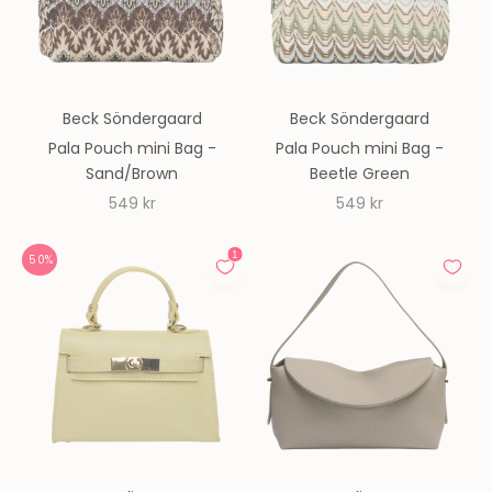
Beck Söndergaard
Beck Söndergaard
Pala Pouch mini Bag -
Pala Pouch mini Bag -
Sand/Brown
Beetle Green
REA-pris
REA-pris
549 kr
549 kr
50%