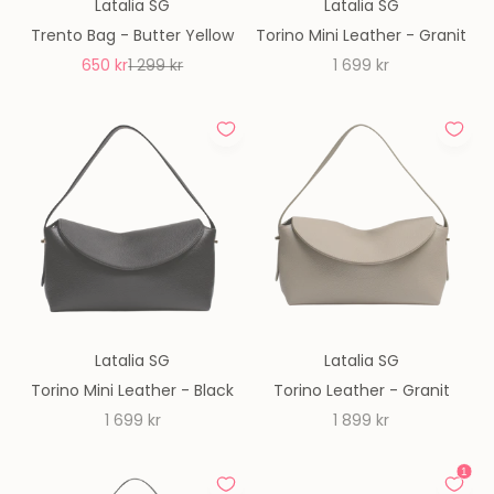
Latalia SG
Latalia SG
Trento Bag - Butter Yellow
Torino Mini Leather - Granit
REA-pris
Pris
REA-pris
650 kr
1 299 kr
1 699 kr
Latalia SG
Latalia SG
Torino Mini Leather - Black
Torino Leather - Granit
REA-pris
REA-pris
1 699 kr
1 899 kr