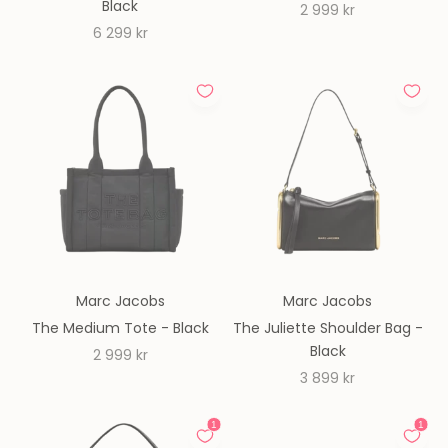
Black
REA-pris
2 999 kr
REA-pris
6 299 kr
Marc Jacobs
Marc Jacobs
The Medium Tote - Black
The Juliette Shoulder Bag -
Black
REA-pris
2 999 kr
REA-pris
3 899 kr