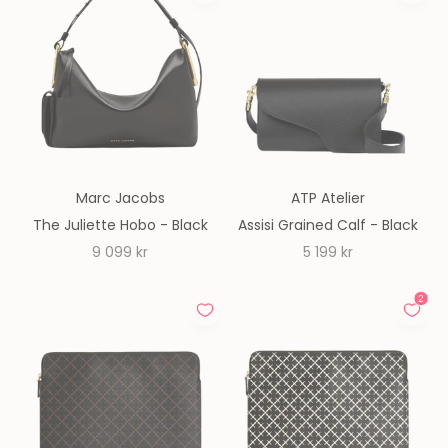
Marc Jacobs
ATP Atelier
The Juliette Hobo - Black
Assisi Grained Calf - Black
REA-pris
REA-pris
9 099 kr
5 199 kr