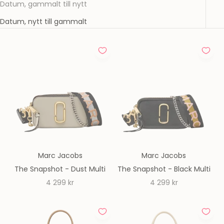
Datum, gammalt till nytt
Datum, nytt till gammalt
Marc Jacobs
Marc Jacobs
The Snapshot - Dust Multi
The Snapshot - Black Multi
REA-pris
REA-pris
4 299 kr
4 299 kr