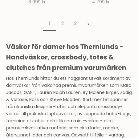
REA-pris
REA-pris
6 099 kr
4 799 kr
1
2
3
Väskor för damer hos Thernlunds -
Handväskor, crossbody, totes &
clutches från premium varumärken
Hos Thernlunds hittar du ett noggrant utvalt sortiment av
damväskor från välkända premiumvarumärken som Marc
Jacobs, GANT, Lauren Ralph Lauren, By Malene Birger, Zadig
& Voltaire, Boss och Steve Madden. Sortimentet spänner
från ikoniska designer-totes och eleganta crossbody-
väskor till praktiska laptopväskor, avslappnade hobo-bags,
feminina clutches och stilrena mini-väskor - alla i
premiumkvalitativa material som äkta läder, mocka,
återvunnet läder och canvas. Oavsett tillfälle - vardag,