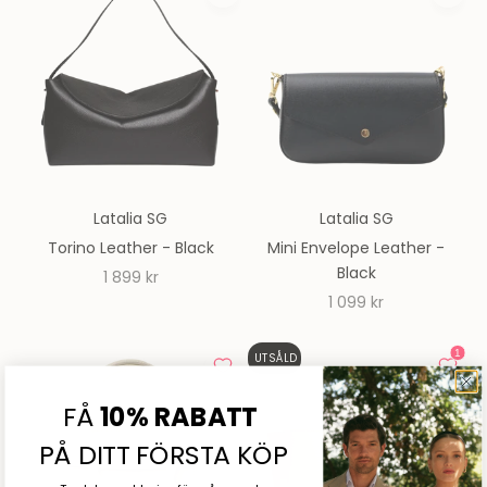
Latalia SG
Latalia SG
Torino Leather - Black
Mini Envelope Leather -
Black
REA-pris
1 899 kr
REA-pris
1 099 kr
UTSÅLD
FÅ
10% RABATT
PÅ DITT FÖRSTA KÖP