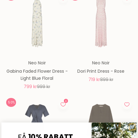
Neo Noir
Neo Noir
Gabina Faded Flower Dress -
Dori Print Dress - Rose
Light Blue Floral
REA-pris
Pris
719 kr
899 kr
REA-pris
Pris
799 kr
999 kr
50%
FÅ
10% RABATT