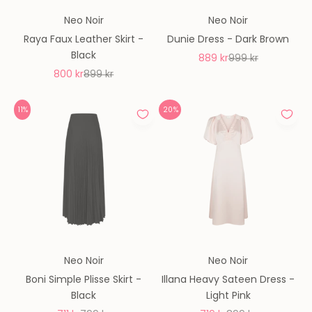
Neo Noir
Neo Noir
Raya Faux Leather Skirt -
Dunie Dress - Dark Brown
Black
REA-pris
Pris
889 kr
999 kr
REA-pris
Pris
800 kr
899 kr
11%
20%
Neo Noir
Neo Noir
Boni Simple Plisse Skirt -
Illana Heavy Sateen Dress -
Black
Light Pink