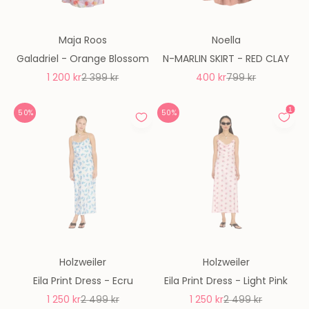
Maja Roos
Noella
Galadriel - Orange Blossom
N-MARLIN SKIRT - RED CLAY
REA-pris
Pris
REA-pris
Pris
1 200 kr
2 399 kr
400 kr
799 kr
50%
50%
Holzweiler
Holzweiler
Eila Print Dress - Ecru
Eila Print Dress - Light Pink
REA-pris
Pris
REA-pris
Pris
1 250 kr
2 499 kr
1 250 kr
2 499 kr