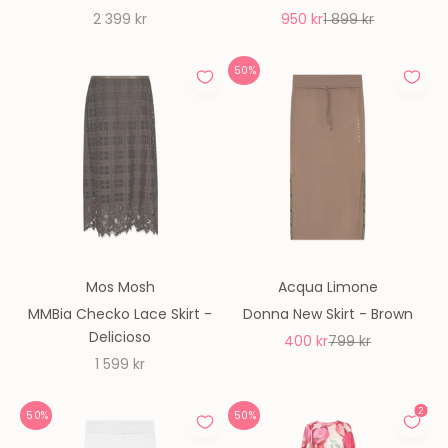
REA-pris
REA-pris
Pris
2 399 kr
950 kr
1 899 kr
50%
Mos Mosh
Acqua Limone
MMBia Checko Lace Skirt -
Donna New Skirt - Brown
Delicioso
REA-pris
Pris
400 kr
799 kr
REA-pris
1 599 kr
50%
50%