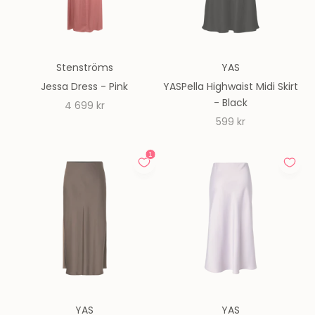
Stenströms
YAS
Jessa Dress - Pink
YASPella Highwaist Midi Skirt
- Black
REA-pris
4 699 kr
REA-pris
599 kr
YAS
YAS