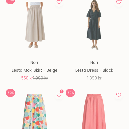
50%
Norr
Norr
Lesta Maxi Skirt - Beige
Lesta Dress - Black
REA-pris
Pris
REA-pris
550 kr
1 099 kr
1 399 kr
50%
50%