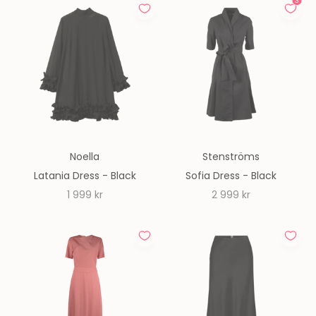
Noella
Stenströms
Latania Dress - Black
Sofia Dress - Black
REA-pris
REA-pris
1 999 kr
2 999 kr