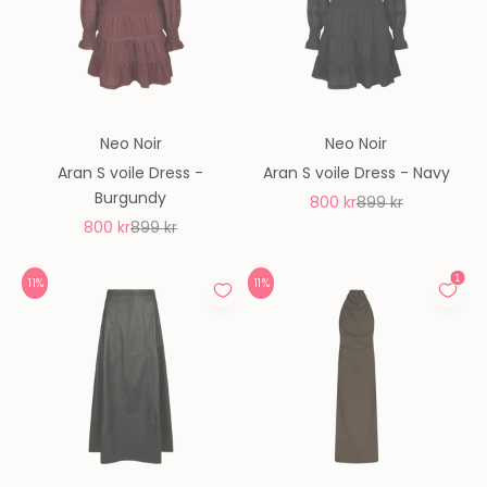
Neo Noir
Neo Noir
Aran S voile Dress -
Aran S voile Dress - Navy
Burgundy
REA-pris
Pris
800 kr
899 kr
REA-pris
Pris
800 kr
899 kr
11%
11%