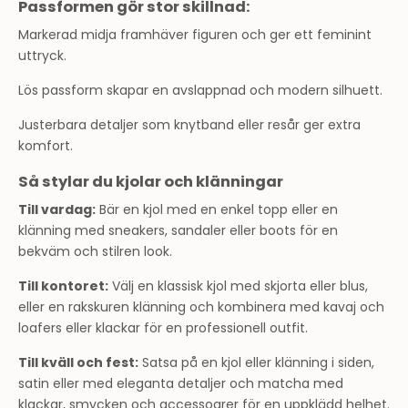
Passformen gör stor skillnad:
Markerad midja framhäver figuren och ger ett feminint
uttryck.
Lös passform skapar en avslappnad och modern silhuett.
Justerbara detaljer som knytband eller resår ger extra
komfort.
Så stylar du kjolar och klänningar
Till vardag:
Bär en kjol med en enkel topp eller en
klänning med sneakers, sandaler eller boots för en
bekväm och stilren look.
Till kontoret:
Välj en klassisk kjol med skjorta eller blus,
eller en rakskuren klänning och kombinera med kavaj och
loafers eller klackar för en professionell outfit.
Till kväll och fest:
Satsa på en kjol eller klänning i siden,
satin eller med eleganta detaljer och matcha med
klackar, smycken och accessoarer för en uppklädd helhet.