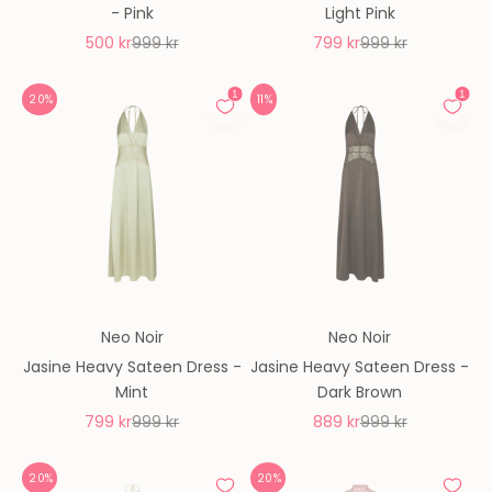
- Pink
Light Pink
REA-pris
Pris
REA-pris
Pris
500 kr
999 kr
799 kr
999 kr
20%
11%
Neo Noir
Neo Noir
Jasine Heavy Sateen Dress -
Jasine Heavy Sateen Dress -
Mint
Dark Brown
REA-pris
Pris
REA-pris
Pris
799 kr
999 kr
889 kr
999 kr
20%
20%