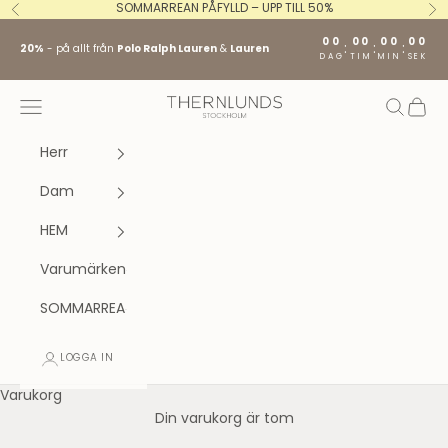
Hoppa till innehållet
SOMMARREAN PÅFYLLD – UPP TILL 50%
Föregående
Nä
00
00
00
00
:
:
:
20%
- på allt från
Polo Ralph Lauren
&
Lauren
DAG
TIM
MIN
SEK
Stockholm fashion agency AB
Öppna navigeringsmenyn
Öppna s
Öppna
Herr
Dam
HEM
Varumärken
SOMMARREA
LOGGA IN
Varukorg
Din varukorg är tom