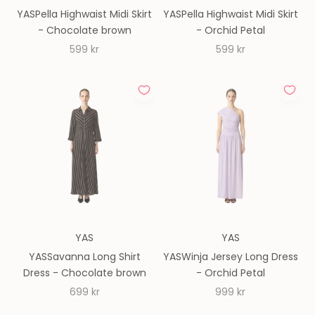
YASPella Highwaist Midi Skirt
YASPella Highwaist Midi Skirt
- Chocolate brown
- Orchid Petal
REA-pris
REA-pris
599 kr
599 kr
YAS
YAS
YASSavanna Long Shirt
YASWinja Jersey Long Dress
Dress - Chocolate brown
- Orchid Petal
REA-pris
REA-pris
699 kr
999 kr