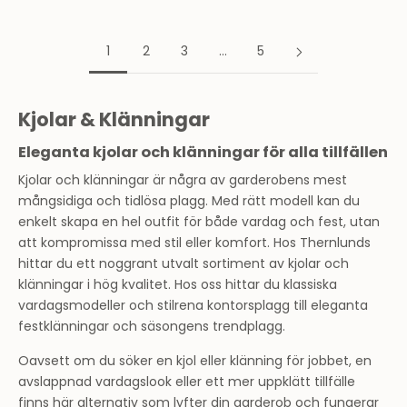
1
2
3
…
5
Kjolar & Klänningar
Eleganta kjolar och klänningar för alla tillfällen
Kjolar och klänningar är några av garderobens mest
mångsidiga och tidlösa plagg. Med rätt modell kan du
enkelt skapa en hel outfit för både vardag och fest, utan
att kompromissa med stil eller komfort. Hos Thernlunds
hittar du ett noggrant utvalt sortiment av kjolar och
klänningar i hög kvalitet. Hos oss hittar du klassiska
vardagsmodeller och stilrena kontorsplagg till eleganta
festklänningar och säsongens trendplagg.
Oavsett om du söker en kjol eller klänning för jobbet, en
avslappnad vardagslook eller ett mer uppklätt tillfälle
finns här alternativ som lyfter din garderob och fungerar