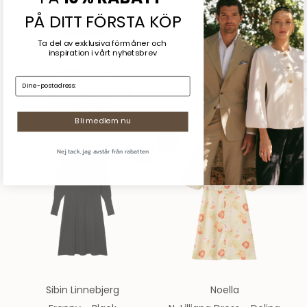
PÅ DITT FÖRSTA KÖP
Ta del av exklusiva förmåner och
inspiration
i vårt nyhetsbrev
Stenströms
Sibin Linnebjerg
E-mail:
Lillemor Dress - Navy
Franny - Brown
REA-pris
Pris
REA-pris
1 250 kr
2 499 kr
1 999 kr
Bli medlem nu
50%
Nej tack, jag avstår från rabatten
Sibin Linnebjerg
Noella