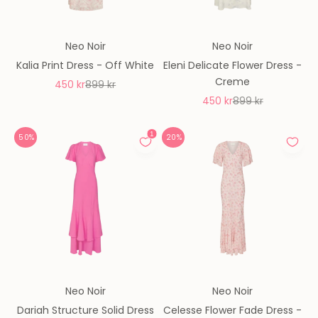
Neo Noir
Neo Noir
Kalia Print Dress - Off White
Eleni Delicate Flower Dress -
Creme
REA-pris
Pris
450 kr
899 kr
REA-pris
Pris
450 kr
899 kr
50%
20%
Neo Noir
Neo Noir
Dariah Structure Solid Dress
Celesse Flower Fade Dress -