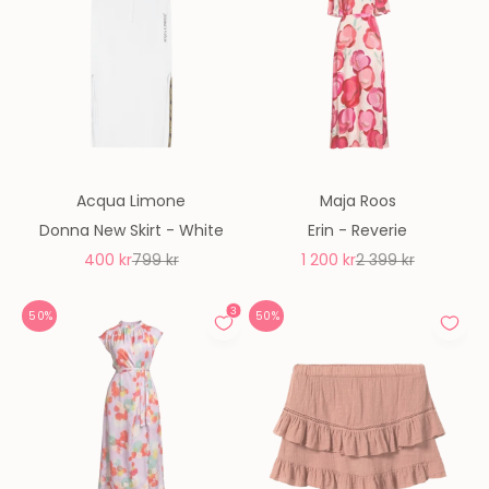
Acqua Limone
Maja Roos
Donna New Skirt - White
Erin - Reverie
REA-pris
Pris
REA-pris
Pris
400 kr
799 kr
1 200 kr
2 399 kr
50%
50%