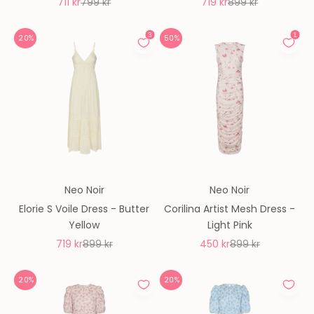
REA-pris
Pris
REA-pris
Pris
711 kr
799 kr
719 kr
899 kr
20%
50%
Neo Noir
Neo Noir
Elorie S Voile Dress - Butter
Corilina Artist Mesh Dress -
Yellow
Light Pink
REA-pris
Pris
REA-pris
Pris
719 kr
899 kr
450 kr
899 kr
20%
20%