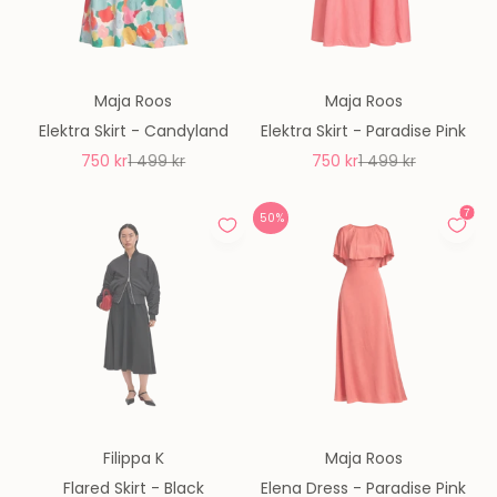
Maja Roos
Maja Roos
Elektra Skirt - Candyland
Elektra Skirt - Paradise Pink
REA-pris
Pris
REA-pris
Pris
750 kr
1 499 kr
750 kr
1 499 kr
50%
Filippa K
Maja Roos
Flared Skirt - Black
Elena Dress - Paradise Pink