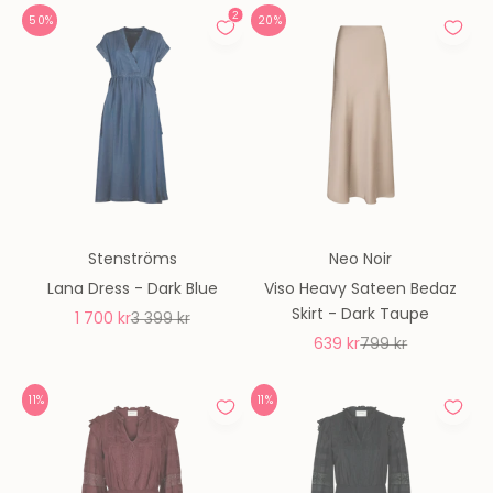
50%
20%
Stenströms
Neo Noir
Lana Dress - Dark Blue
Viso Heavy Sateen Bedaz
Skirt - Dark Taupe
REA-pris
Pris
1 700 kr
3 399 kr
REA-pris
Pris
639 kr
799 kr
11%
11%