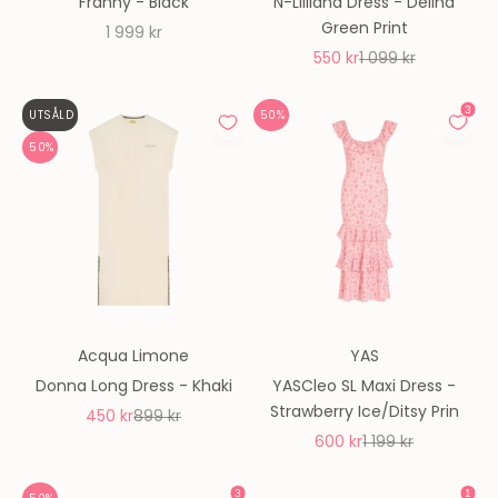
Franny - Black
N-Lilliana Dress - Delina
Green Print
REA-pris
1 999 kr
REA-pris
Pris
550 kr
1 099 kr
UTSÅLD
50%
50%
Acqua Limone
YAS
Donna Long Dress - Khaki
YASCleo SL Maxi Dress -
Strawberry Ice/Ditsy Prin
REA-pris
Pris
450 kr
899 kr
REA-pris
Pris
600 kr
1 199 kr