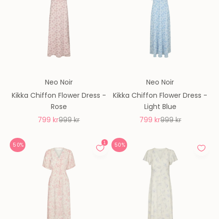
Neo Noir
Neo Noir
Kikka Chiffon Flower Dress -
Kikka Chiffon Flower Dress -
Rose
Light Blue
REA-pris
Pris
REA-pris
Pris
799 kr
999 kr
799 kr
999 kr
50%
50%