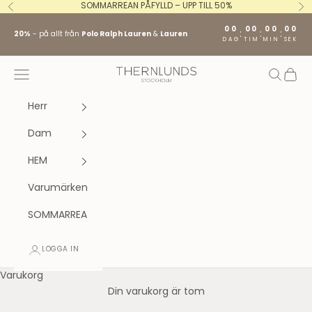
Hoppa till innehållet
SOMMARREAN PÅFYLLD – UPP TILL 50%
Föregående
Nä
00
00
00
00
:
:
:
20%
- på allt från
Polo Ralph Lauren
&
Lauren
DAG
TIM
MIN
SEK
Stockholm fashion agency AB
Öppna navigeringsmenyn
Öppna s
Öppna
Herr
Dam
HEM
Varumärken
SOMMARREA
LOGGA IN
Varukorg
Din varukorg är tom