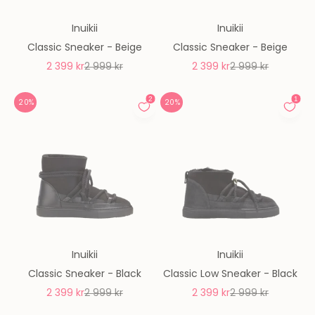
Inuikii
Inuikii
Classic Sneaker - Beige
Classic Sneaker - Beige
REA-pris
Pris
REA-pris
Pris
2 399 kr
2 999 kr
2 399 kr
2 999 kr
20%
20%
Inuikii
Inuikii
Classic Sneaker - Black
Classic Low Sneaker - Black
REA-pris
Pris
REA-pris
Pris
2 399 kr
2 999 kr
2 399 kr
2 999 kr