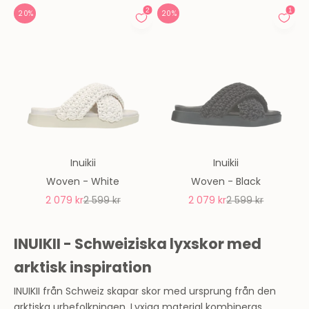
20%
20%
Inuikii
Inuikii
Woven - White
Woven - Black
REA-pris
Pris
REA-pris
Pris
2 079 kr
2 599 kr
2 079 kr
2 599 kr
INUIKII - Schweiziska lyxskor med
arktisk inspiration
INUIKII från Schweiz skapar skor med ursprung från den
arktiska urbefolkningen. Lyxiga material kombineras