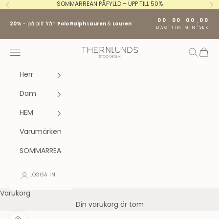
Hoppa till innehållet
SOMMARREAN PÅFYLLD – UPP TILL 50%
Föregående
Nä
00
00
00
00
:
:
:
20%
- på allt från
Polo Ralph Lauren
&
Lauren
DAG
TIM
MIN
SEK
Stockholm fashion agency AB
Öppna navigeringsmenyn
Öppna s
Öppna
Herr
Dam
HEM
Varumärken
SOMMARREA
LOGGA IN
Varukorg
Din varukorg är tom