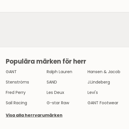
SE HERRMODE
Populära märken för herr
N
Y
GANT
Ralph Lauren
Hansen & Jacob
H
Stenströms
SAND
J.Lindeberg
E
Fred Perry
Les Deux
Levi's
T
Sail Racing
G-star Raw
GANT Footwear
S
Visa alla herrvarumärken
B