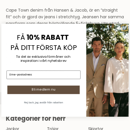
Cape Town denim från Hansen & Jacob, är en ”straight
fit” och är gjord av jeans i stretchtyg. Jeansen har samma
passform som deras bästsäljande
5-ficksbyxa.
Utrustad
med en självlåsande YKK-dragkedja i gylfen, garanterar
FÅ
10% RABATT
de både stil och funktion.
Färg: Ljusblå denim
PÅ DITT FÖRSTA KÖP
Straight Fit
Raka ben
Ta del av exklusiva förmåner och
inspiration
i vårt nyhetsbrev
Stretchtyg
Självlåsande YKK dragkedja
E-mail:
Material:
98% Bomull, 2% Elastan
Sommarrea
Bli medlem nu
SHOPPA DAM
SHOPPA HERR
Nej tack, jag avstår från rabatten
Kategorier för herr
Jackor
Tröjor
Skjortor