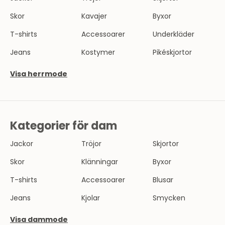
Skor
Kavajer
Byxor
T-shirts
Accessoarer
Underkläder
Jeans
Kostymer
Pikéskjortor
Visa herrmode
Kategorier för dam
Jackor
Tröjor
Skjortor
Skor
Klänningar
Byxor
T-shirts
Accessoarer
Blusar
Jeans
Kjolar
Smycken
Visa dammode