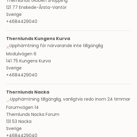
Thernlunds Globen Shopping
121 77 Enskede-Årsta-Vantör
Sverige
+4684429040
Thernlunds Kungens Kurva
Upphämtning för närvarande inte tillgänglig
Modulvägen 6
141 75 Kungens Kurva
Sverige
+4684429040
Thernlunds Nacka
Upphämtning tillgänglig, vanligtvis redo inom 24 timmar
Forumvägen 14
Thernlunds Nacka Forum
131 53 Nacka
Sverige
+4684429040