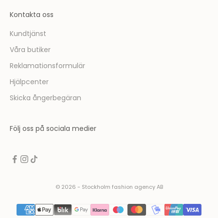
t
Kontakta oss
t
t
Kundtjänst
a
Våra butiker
d
e
Reklamationsformulär
l
Hjälpcenter
a
v
Skicka ångerbegäran
i
n
Följ oss på sociala medier
s
p
i
r
e
r
© 2026 - Stockholm fashion agency AB
a
n