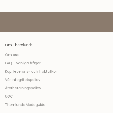
m
m
e
d
l
e
m
ä
Om Thernlunds
r
d
Om oss
u
FAQ - vanliga frågor
f
ö
Köp, leverans- och fraktvillkor
r
Vår integritetspolicy
s
t
Återbetalningspolicy
m
UGC
e
d
Thernlunds Modeguide
a