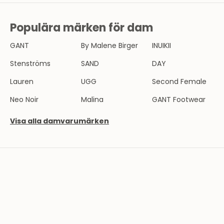
R
E
Populära märken för dam
V
GANT
By Malene Birger
INUIKII
B
l
Stenströms
SAND
DAY
i
Lauren
UGG
Second Female
e
n
Neo Noir
Malina
GANT Footwear
d
e
Visa alla damvarumärken
l
a
v
T
h
e
r
n