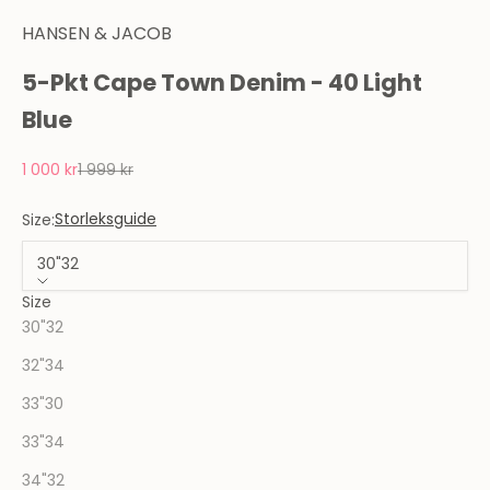
HANSEN & JACOB
5-Pkt Cape Town Denim - 40 Light
Blue
REA-pris
Pris
1 000 kr
1 999 kr
Storleksguide
Size:
30"32
Size
30"32
32"34
33"30
33"34
34"32