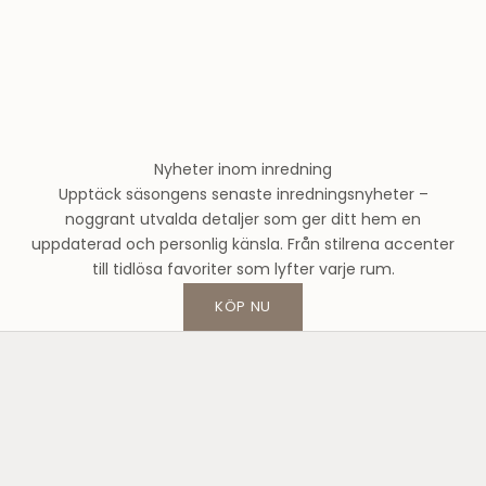
l
u
n
d
s
m
o
Nyheter inom inredning
d
Upptäck säsongens senaste inredningsnyheter –
e
noggrant utvalda detaljer som ger ditt hem en
h
uppdaterad och personlig känsla. Från stilrena accenter
u
till tidlösa favoriter som lyfter varje rum.
s
o
KÖP NU
c
h
f
å
1
0
%