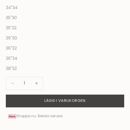
34"34
35"30
35"32
36"30
36"32
36"34
38"32
Minska antal
Minska antal
LÄGG I VARUKORGEN
Shoppa nu. Betala senare.