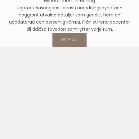
Nyheter inom inredning
d
Upptäck säsongens senaste inredningsnyheter –
e
noggrant utvalda detaljer som ger ditt hem en
h
uppdaterad och personlig känsla. Från stilrena accenter
u
till tidlösa favoriter som lyfter varje rum.
s
o
KÖP NU
c
h
f
å
1
0
%
p
å
d
i
n
f
ö