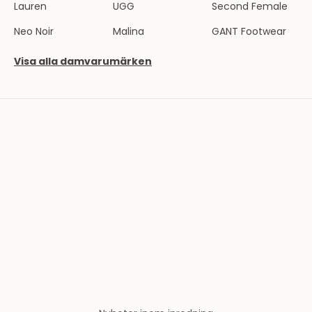
Lauren
UGG
Second Female
e
n
Neo Noir
Malina
GANT Footwear
d
e
Visa alla damvarumärken
l
a
v
T
h
e
r
n
l
u
n
d
s
m
o