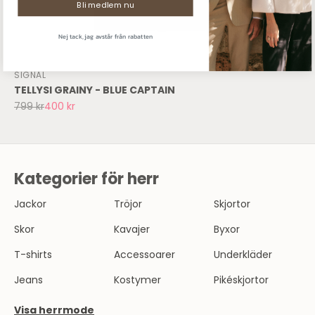
Bli medlem nu
Nej tack, jag avstår från rabatten
SIGNAL
TELLYSI GRAINY - BLUE CAPTAIN
Sommarrea
799 kr
400 kr
SHOPPA DAM
SHOPPA HERR
Kategorier för herr
Jackor
Tröjor
Skjortor
Skor
Kavajer
Byxor
T-shirts
Accessoarer
Underkläder
Jeans
Kostymer
Pikéskjortor
Visa herrmode