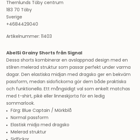
Thernlunds Täby centrum
183 70 Täby
Sverige
+4684429040
Artikelnummer: 11403
AbelSi Grainy Shorts från Signal
Dessa shorts kombinerar en avslappnad design med en
stilren melerad struktur som passar perfekt under varma
dagar. Den elastiska midjan med dragsko ger en bekväm
passform, medan sidofickorna gör dem både praktiska
och funktionella. Ett mångsidigt val som enkelt matchas
med t-shirt, piké eller linneskjorta för en ledig
sommarlook.
Färg: Blue Captain / Mörkblå
Normal passform
Elastisk midja med dragsko
Melerad struktur
Sidfickor