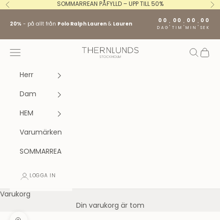
Hoppa till innehållet
SOMMARREAN PÅFYLLD – UPP TILL 50%
Föregående
Nä
00
00
00
00
:
:
:
20%
- på allt från
Polo Ralph Lauren
&
Lauren
DAG
TIM
MIN
SEK
Stockholm fashion agency AB
Öppna navigeringsmenyn
Öppna s
Öppna
Herr
Dam
HEM
Varumärken
SOMMARREA
LOGGA IN
Varukorg
Din varukorg är tom