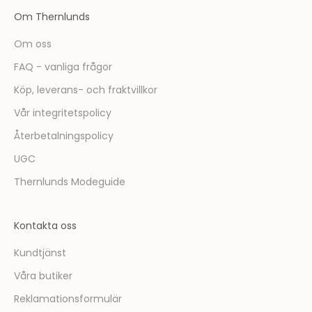
ä
Om Thernlunds
r
d
Om oss
u
FAQ - vanliga frågor
f
ö
Köp, leverans- och fraktvillkor
r
Vår integritetspolicy
s
t
Återbetalningspolicy
m
UGC
e
d
Thernlunds Modeguide
a
t
Kontakta oss
t
t
Kundtjänst
a
Våra butiker
d
e
Reklamationsformulär
l