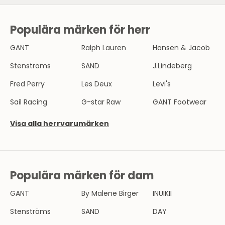
Populära märken för herr
N
Y
GANT
Ralph Lauren
Hansen & Jacob
H
Stenströms
SAND
J.Lindeberg
E
Fred Perry
Les Deux
Levi's
T
Sail Racing
G-star Raw
GANT Footwear
S
Visa alla herrvarumärken
B
R
E
Populära märken för dam
V
GANT
By Malene Birger
INUIKII
B
l
Stenströms
SAND
DAY
i