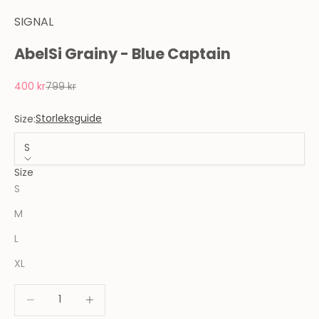
SIGNAL
AbelSi Grainy - Blue Captain
REA-pris
Pris
400 kr
799 kr
Storleksguide
Size:
S
Size
S
M
L
XL
Minska antal
Minska antal