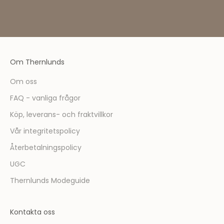
d
l
e
m
ä
Om Thernlunds
r
d
Om oss
u
FAQ - vanliga frågor
f
ö
Köp, leverans- och fraktvillkor
r
Vår integritetspolicy
s
t
Återbetalningspolicy
m
UGC
e
d
Thernlunds Modeguide
a
t
Kontakta oss
t