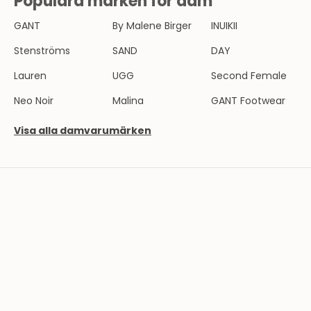
Populära märken för dam
V
GANT
By Malene Birger
INUIKII
B
l
Stenströms
SAND
DAY
i
Lauren
UGG
Second Female
e
n
Neo Noir
Malina
GANT Footwear
d
e
Visa alla damvarumärken
l
a
v
T
h
e
r
n
l
u
n