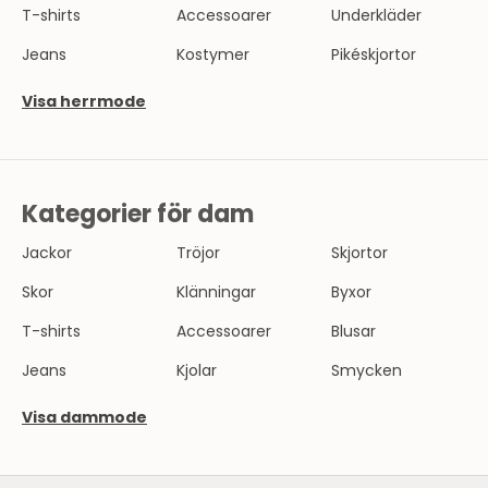
T-shirts
Accessoarer
Underkläder
Jeans
Kostymer
Pikéskjortor
Visa herrmode
Kategorier för dam
Jackor
Tröjor
Skjortor
Skor
Klänningar
Byxor
T-shirts
Accessoarer
Blusar
Jeans
Kjolar
Smycken
Visa dammode