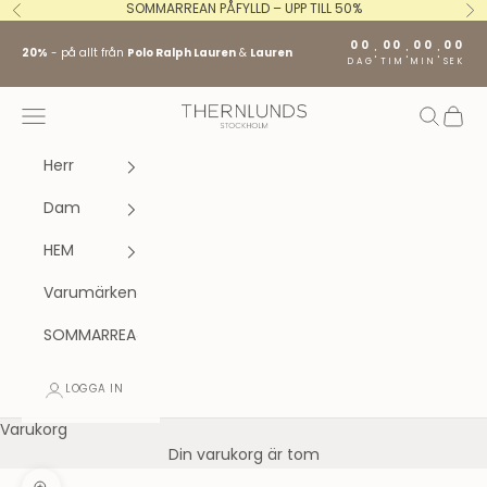
Hoppa till innehållet
SOMMARREAN PÅFYLLD – UPP TILL 50%
Föregående
Nä
00
00
00
00
:
:
:
20%
- på allt från
Polo Ralph Lauren
&
Lauren
DAG
TIM
MIN
SEK
Stockholm fashion agency AB
Öppna navigeringsmenyn
Öppna s
Öppna
Herr
Dam
HEM
Varumärken
SOMMARREA
LOGGA IN
Varukorg
Din varukorg är tom