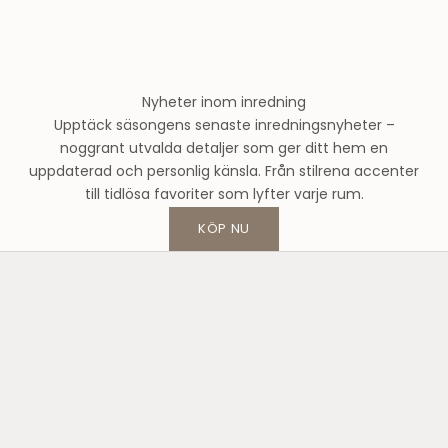
d
s
m
o
Nyheter inom inredning
d
Upptäck säsongens senaste inredningsnyheter –
e
noggrant utvalda detaljer som ger ditt hem en
h
uppdaterad och personlig känsla. Från stilrena accenter
u
till tidlösa favoriter som lyfter varje rum.
s
o
KÖP NU
c
h
f
å
1
0
%
p
å