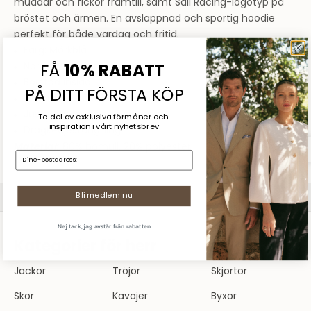
muddar och fickor framtill, samt Sail Racing-logotyp på
bröstet och ärmen. En avslappnad och sportig hoodie
perfekt för både vardag och fritid.
Färg: Mörkblå
Normal passform
FÅ
10% RABATT
Borstad insida
PÅ DITT FÖRSTA KÖP
Ribbad mudd och nederkant
Justerbar huva med dragsko
Ta del av exklusiva förmåner och
inspiration
i vårt nyhetsbrev
Dragkedjestängning
Material:
80% bomull, 20% polyester
E-mail:
Sommarrea
SHOPPA DAM
SHOPPA HERR
Bli medlem nu
Nej tack, jag avstår från rabatten
Kategorier för herr
Jackor
Tröjor
Skjortor
Skor
Kavajer
Byxor