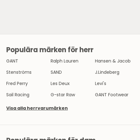
SE HERRMODE
Populära märken för herr
N
Y
GANT
Ralph Lauren
Hansen & Jacob
H
Stenströms
SAND
J.Lindeberg
E
Fred Perry
Les Deux
Levi's
T
Sail Racing
G-star Raw
GANT Footwear
S
Visa alla herrvarumärken
B
R
E