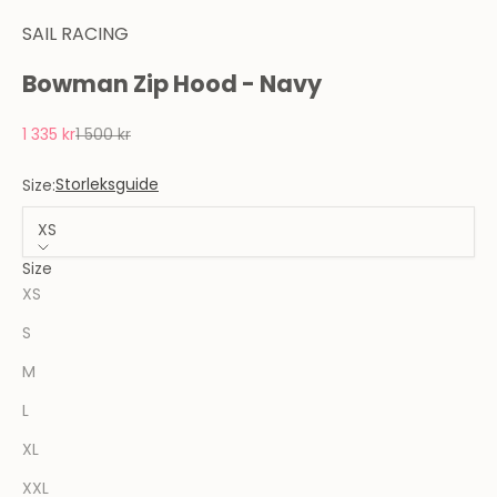
SAIL RACING
Bowman Zip Hood - Navy
REA-pris
Pris
1 335 kr
1 500 kr
Storleksguide
Size:
XS
Size
XS
S
M
L
XL
XXL