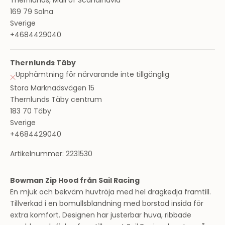
Thernlunds, Mall of Scandinavia
169 79 Solna
Sverige
+4684429040
Thernlunds Täby
Upphämtning för närvarande inte tillgänglig
Stora Marknadsvägen 15
Thernlunds Täby centrum
183 70 Täby
Sverige
+4684429040
Artikelnummer: 2231530
Bowman Zip Hood från Sail Racing
En mjuk och bekväm huvtröja med hel dragkedja framtill.
Tillverkad i en bomullsblandning med borstad insida för
extra komfort. Designen har justerbar huva, ribbade