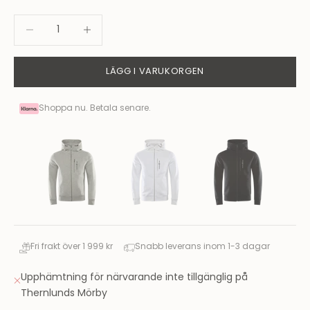
Minska antal
Minska antal
LÄGG I VARUKORGEN
Shoppa nu. Betala senare.
Fri frakt över 1 999 kr
Snabb leverans inom 1-3 dagar
Upphämtning för närvarande inte tillgänglig på
Thernlunds Mörby