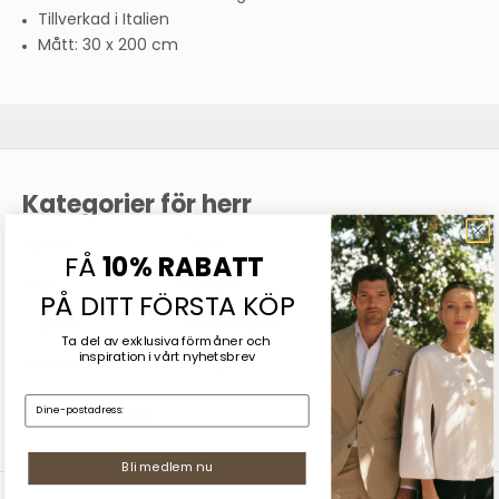
Tillverkad i Italien
Mått: 30 x 200 cm
Sommarrea
SHOPPA DAM
SHOPPA HERR
Kategorier för herr
Jackor
Tröjor
Skjortor
FÅ
10% RABATT
Skor
Kavajer
Byxor
PÅ DITT FÖRSTA KÖP
T-shirts
Accessoarer
Underkläder
Ta del av exklusiva förmåner och
inspiration
i vårt nyhetsbrev
Jeans
Kostymer
Pikéskjortor
E-mail:
Visa herrmode
Bli medlem nu