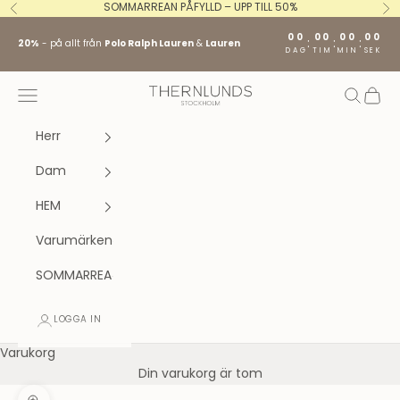
Hoppa till innehållet
SOMMARREAN PÅFYLLD – UPP TILL 50%
Föregående
Nä
00
00
00
00
:
:
:
20%
- på allt från
Polo Ralph Lauren
&
Lauren
DAG
TIM
MIN
SEK
Stockholm fashion agency AB
Öppna navigeringsmenyn
Öppna s
Öppna
Herr
Dam
HEM
Varumärken
SOMMARREA
LOGGA IN
Varukorg
Din varukorg är tom