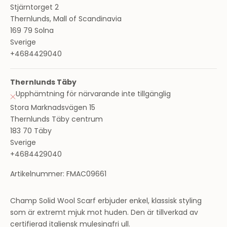
Stjärntorget 2
Thernlunds, Mall of Scandinavia
169 79 Solna
Sverige
+4684429040
Thernlunds Täby
Upphämtning för närvarande inte tillgänglig
Stora Marknadsvägen 15
Thernlunds Täby centrum
183 70 Täby
Sverige
+4684429040
Artikelnummer: FMAC09661
Champ Solid Wool Scarf erbjuder enkel, klassisk styling
som är extremt mjuk mot huden. Den är tillverkad av
certifierad italiensk mulesingfri ull.