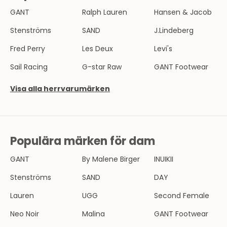
Y
GANT
Ralph Lauren
Hansen & Jacob
H
Stenströms
SAND
J.Lindeberg
E
Fred Perry
Les Deux
Levi's
T
Sail Racing
G-star Raw
GANT Footwear
S
Visa alla herrvarumärken
B
R
E
Populära märken för dam
V
GANT
By Malene Birger
INUIKII
B
l
Stenströms
SAND
DAY
i
Lauren
UGG
Second Female
e
n
Neo Noir
Malina
GANT Footwear
d