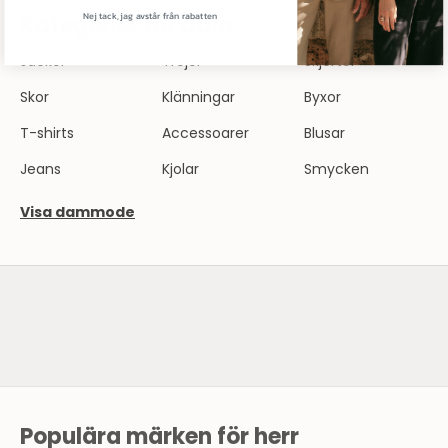
Nej tack, jag avstår från rabatten
Kategorier för dam
Jackor
Tröjor
Skjortor
Skor
Klänningar
Byxor
T-shirts
Accessoarer
Blusar
Jeans
Kjolar
Smycken
Visa dammode
SE HERRMODE
Populära märken för herr
N