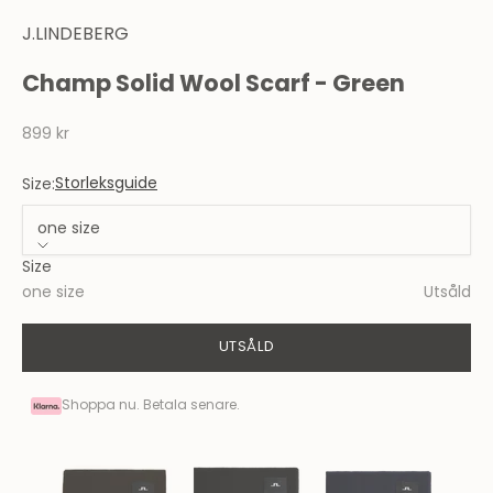
J.LINDEBERG
Champ Solid Wool Scarf - Green
REA-pris
899 kr
Storleksguide
Size:
one size
Size
one size
Utsåld
UTSÅLD
Shoppa nu. Betala senare.