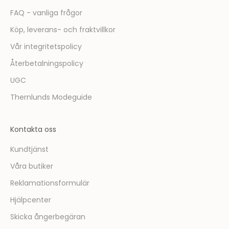
u
FAQ - vanliga frågor
f
ö
Köp, leverans- och fraktvillkor
r
Vår integritetspolicy
s
t
Återbetalningspolicy
m
UGC
e
d
Thernlunds Modeguide
a
t
Kontakta oss
t
t
Kundtjänst
a
Våra butiker
d
e
Reklamationsformulär
l
Hjälpcenter
a
v
Skicka ångerbegäran
i