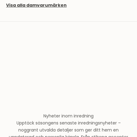
e
Visa alla damvarumärken
l
a
v
T
h
e
r
n
l
u
n
d
s
m
o
Nyheter inom inredning
d
Upptäck säsongens senaste inredningsnyheter –
e
noggrant utvalda detaljer som ger ditt hem en
h