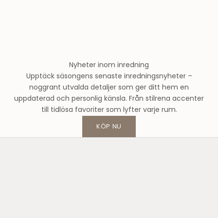
u
n
d
s
m
o
Nyheter inom inredning
d
Upptäck säsongens senaste inredningsnyheter –
e
noggrant utvalda detaljer som ger ditt hem en
h
uppdaterad och personlig känsla. Från stilrena accenter
u
till tidlösa favoriter som lyfter varje rum.
s
o
KÖP NU
c
h
f
å
1
0
%
p