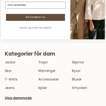
Skor
Kavajer
Byxor
E-mail:
T-shirts
Accessoarer
Underkläder
Bli medlem nu
Jeans
Kostymer
Pikéskjortor
Nej tack, jag avstår från rabatten
Visa herrmode
Kategorier för dam
Jackor
Tröjor
Skjortor
Skor
Klänningar
Byxor
T-shirts
Accessoarer
Blusar
Jeans
Kjolar
Smycken
Visa dammode