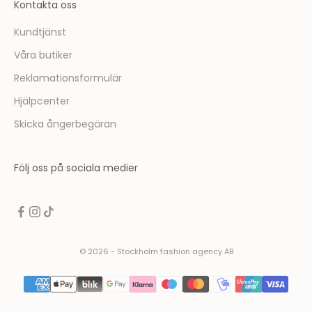
Kontakta oss
t
t
Kundtjänst
a
Våra butiker
d
e
Reklamationsformulär
l
Hjälpcenter
a
v
Skicka ångerbegäran
i
n
Följ oss på sociala medier
s
p
i
r
e
r
© 2026 - Stockholm fashion agency AB
a
n
d