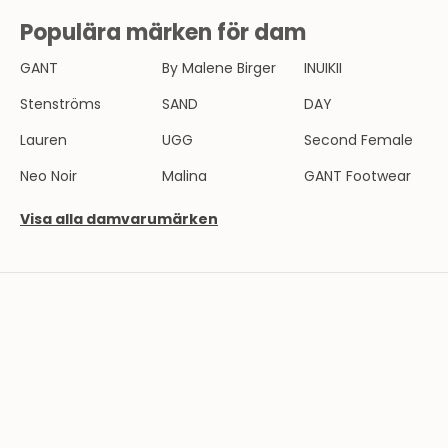
E
Populära märken för dam
V
GANT
By Malene Birger
INUIKII
B
l
Stenströms
SAND
DAY
i
Lauren
UGG
Second Female
e
n
Neo Noir
Malina
GANT Footwear
d
e
Visa alla damvarumärken
l
a
v
T
h
e
r
n
l