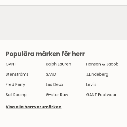
SE HERRMODE
Populära märken för herr
N
Y
GANT
Ralph Lauren
Hansen & Jacob
H
Stenströms
SAND
J.Lindeberg
E
Fred Perry
Les Deux
Levi's
T
Sail Racing
G-star Raw
GANT Footwear
S
Visa alla herrvarumärken
B
R