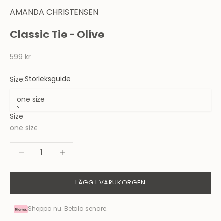
AMANDA CHRISTENSEN
Classic Tie - Olive
REA-pris
599 kr
Storleksguide
Size:
one size
Size
one size
Minska antal
Minska antal
LÄGG I VARUKORGEN
Shoppa nu. Betala senare.