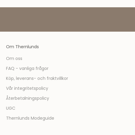
m
e
d
l
e
m
ä
Om Thernlunds
r
d
Om oss
u
FAQ - vanliga frågor
f
ö
Köp, leverans- och fraktvillkor
r
Vår integritetspolicy
s
t
Återbetalningspolicy
m
UGC
e
d
Thernlunds Modeguide
a
t