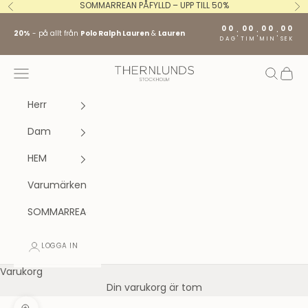
Hoppa till innehållet
SOMMARREAN PÅFYLLD – UPP TILL 50%
Föregående
Nä
00
00
00
00
:
:
:
20%
- på allt från
Polo Ralph Lauren
&
Lauren
DAG
TIM
MIN
SEK
Stockholm fashion agency AB
Öppna navigeringsmenyn
Öppna s
Öppna
Herr
Dam
HEM
Varumärken
SOMMARREA
LOGGA IN
Varukorg
Din varukorg är tom