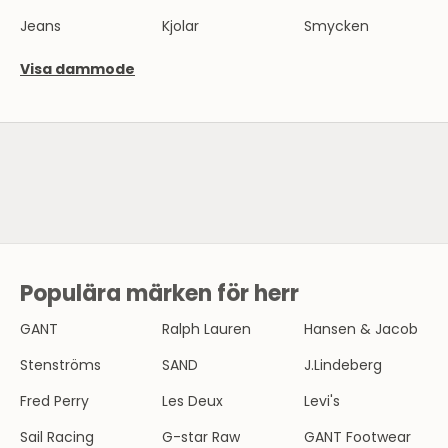
Jeans
Kjolar
Smycken
Visa dammode
SE HERRMODE
Populära märken för herr
N
Y
GANT
Ralph Lauren
Hansen & Jacob
H
Stenströms
SAND
J.Lindeberg
E
Fred Perry
Les Deux
Levi's
T
Sail Racing
G-star Raw
GANT Footwear