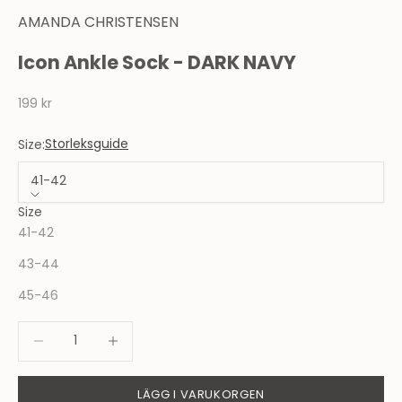
AMANDA CHRISTENSEN
Icon Ankle Sock - DARK NAVY
REA-pris
199 kr
Storleksguide
Size:
41-42
Size
41-42
43-44
45-46
Minska antal
Minska antal
LÄGG I VARUKORGEN