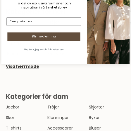
Ta del av exklusiva förmåner och
inspiration
i vårt nyhetsbrev
Kategorier för herr
E-mail:
Jackor
Tröjor
Skjortor
Skor
Kavajer
Byxor
Bli medlem nu
T-shirts
Accessoarer
Underkläder
Nej tack, jag avstår från rabatten
Jeans
Kostymer
Pikéskjortor
Visa herrmode
Kategorier för dam
Jackor
Tröjor
Skjortor
Skor
Klänningar
Byxor
T-shirts
Accessoarer
Blusar