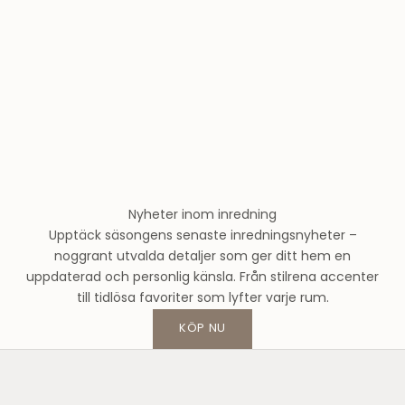
e
r
n
l
u
n
d
s
m
o
Nyheter inom inredning
d
Upptäck säsongens senaste inredningsnyheter –
e
noggrant utvalda detaljer som ger ditt hem en
h
uppdaterad och personlig känsla. Från stilrena accenter
u
till tidlösa favoriter som lyfter varje rum.
s
o
KÖP NU
c
h
f