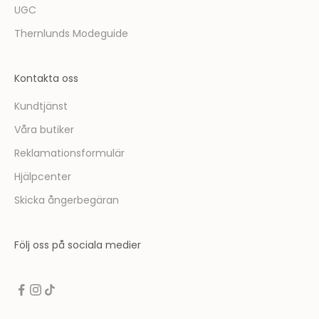
m
UGC
e
d
Thernlunds Modeguide
a
t
Kontakta oss
t
t
Kundtjänst
a
Våra butiker
d
e
Reklamationsformulär
l
Hjälpcenter
a
v
Skicka ångerbegäran
i
n
Följ oss på sociala medier
s
p
i
r
e