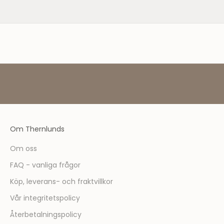
!
S
o
m
m
e
d
l
e
m
ä
Om Thernlunds
r
d
Om oss
u
FAQ - vanliga frågor
f
ö
Köp, leverans- och fraktvillkor
r
Vår integritetspolicy
s
t
Återbetalningspolicy