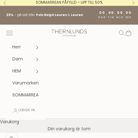
Hoppa till innehållet
SOMMARREAN PÅFYLLD – UPP TILL 50%
Föregående
Nä
00
00
00
00
:
:
:
20%
- på allt från
Polo Ralph Lauren
&
Lauren
DAG
TIM
MIN
SEK
Stockholm fashion agency AB
Öppna navigeringsmenyn
Öppna s
Öppna
Herr
Dam
HEM
Varumärken
SOMMARREA
LOGGA IN
Varukorg
Din varukorg är tom