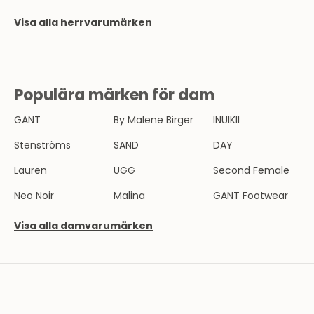
S
Visa alla herrvarumärken
B
R
E
Populära märken för dam
V
GANT
By Malene Birger
INUIKII
B
l
Stenströms
SAND
DAY
i
Lauren
UGG
Second Female
e
n
Neo Noir
Malina
GANT Footwear
d
e
Visa alla damvarumärken
l
a
v
T
h