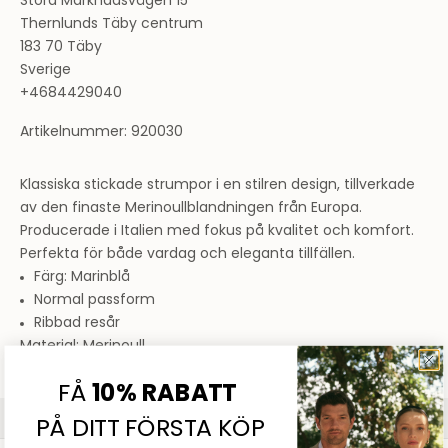
Stora Marknadsvägen 15
Thernlunds Täby centrum
183 70 Täby
Sverige
+4684429040
Artikelnummer: 920030
Klassiska stickade strumpor i en stilren design, tillverkade
av den finaste Merinoullblandningen från Europa.
Producerade i Italien med fokus på kvalitet och komfort.
Perfekta för både vardag och eleganta tillfällen.
Färg: Marinblå
Normal passform
Ribbad resår
Material: Merinoull
Sommarrea
FÅ
10% RABATT
SHOPPA DAM
SHOPPA HERR
PÅ DITT FÖRSTA KÖP