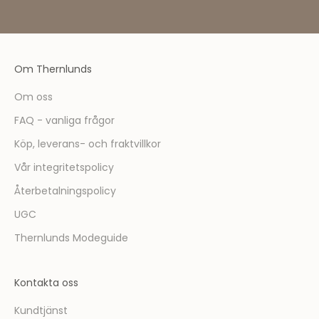
l
e
m
ä
Om Thernlunds
r
d
Om oss
u
FAQ - vanliga frågor
f
ö
Köp, leverans- och fraktvillkor
r
Vår integritetspolicy
s
t
Återbetalningspolicy
m
UGC
e
d
Thernlunds Modeguide
a
t
Kontakta oss
t
t
Kundtjänst