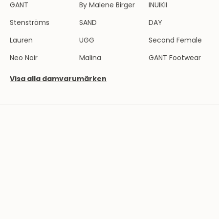
GANT
By Malene Birger
INUIKII
B
l
Stenströms
SAND
DAY
i
Lauren
UGG
Second Female
e
n
Neo Noir
Malina
GANT Footwear
d
e
Visa alla damvarumärken
l
a
v
T
h
e
r
n
l
u
n
d