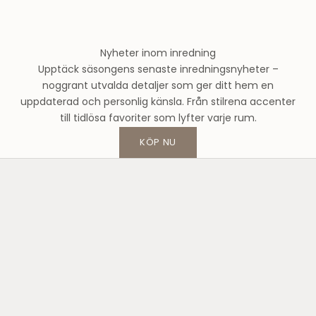
s
m
o
Nyheter inom inredning
d
Upptäck säsongens senaste inredningsnyheter –
e
noggrant utvalda detaljer som ger ditt hem en
h
uppdaterad och personlig känsla. Från stilrena accenter
u
till tidlösa favoriter som lyfter varje rum.
s
o
KÖP NU
c
h
f
å
1
0
%
p
å
d