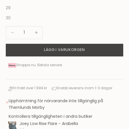
29
30
Minska antal
Minska antal
LÄGG I VARUKORGEN
Shoppa nu. Betala senare.
Fri frakt över 1 999 kr
Snabb leverans inom 1-3 dagar
Upphämtning för närvarande inte tillgänglig på
Thernlunds Mörby
Kontrollera tillgängligheten i andra butiker
Joey Low Rise Flare - Arabella