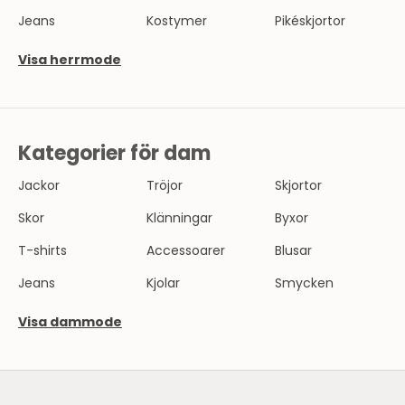
Jeans
Kostymer
Pikéskjortor
Visa herrmode
Kategorier för dam
Jackor
Tröjor
Skjortor
Skor
Klänningar
Byxor
T-shirts
Accessoarer
Blusar
Jeans
Kjolar
Smycken
Visa dammode
SE HERRMODE