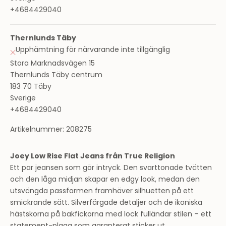
+4684429040
Thernlunds Täby
Upphämtning för närvarande inte tillgänglig
Stora Marknadsvägen 15
Thernlunds Täby centrum
183 70 Täby
Sverige
+4684429040
Artikelnummer: 208275
Joey Low Rise Flat Jeans från True Religion
Ett par jeansen som gör intryck. Den svarttonade tvätten
och den låga midjan skapar en edgy look, medan den
utsvängda passformen framhäver silhuetten på ett
smickrande sätt. Silverfärgade detaljer och de ikoniska
hästskorna på bakfickorna med lock fulländar stilen – ett