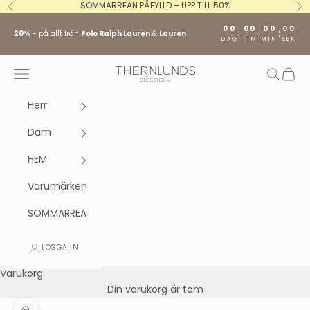
Hoppa till innehållet
SOMMARREAN PÅFYLLD – UPP TILL 50%
Föregående
Nä
00
00
00
00
:
:
:
20%
- på allt från
Polo Ralph Lauren
&
Lauren
DAG
TIM
MIN
SEK
Stockholm fashion agency AB
Öppna navigeringsmenyn
Öppna s
Öppna
Herr
Dam
HEM
Varumärken
SOMMARREA
LOGGA IN
Varukorg
Din varukorg är tom