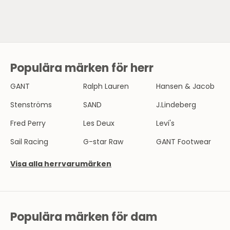
Populära märken för herr
N
Y
GANT
Ralph Lauren
Hansen & Jacob
H
Stenströms
SAND
J.Lindeberg
E
Fred Perry
Les Deux
Levi's
T
Sail Racing
G-star Raw
GANT Footwear
S
Visa alla herrvarumärken
B
R
E
Populära märken för dam
V