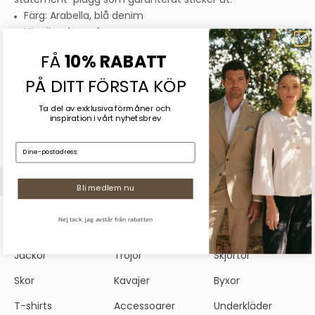
statement-plagg som garanterat sticker ut.
Färg: Arabella, blå denim
Utsvängd passform
Låg midja
FÅ
10% RABATT
Silverfärgade detaljer
Ikoniska hästskon på bakfickorna
PÅ DITT FÖRSTA KÖP
Modellen är 175 cm lång och bär storlek 26
Ta del av exklusiva förmåner och
Material:
69% bomull, 26.5% polyester, 3 rayon, 1.5%
inspiration
i vårt nyhetsbrev
elastan
E-mail:
Sommarrea
SHOPPA DAM
SHOPPA HERR
Bli medlem nu
Nej tack, jag avstår från rabatten
Kategorier för herr
Jackor
Tröjor
Skjortor
Skor
Kavajer
Byxor
T-shirts
Accessoarer
Underkläder