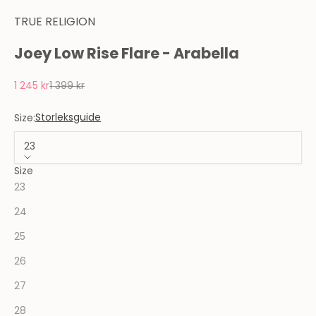
TRUE RELIGION
Joey Low Rise Flare - Arabella
REA-pris
Pris
1 245 kr
1 399 kr
Storleksguide
Size:
23
Size
23
24
25
26
27
28