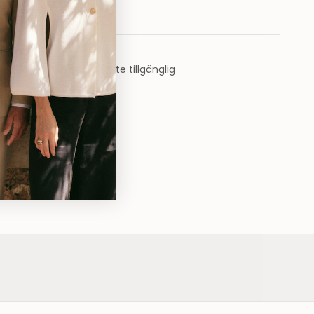
9040
nds Täby
ning för närvarande inte tillgänglig
rknadsvägen 15
ds Täby centrum
by
9040
ummer: 1070003