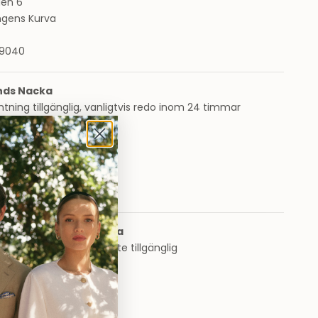
en 6
ngens Kurva
9040
nds Nacka
ning tillgänglig, vanligtvis redo inom 24 timmar
en 14
ds Nacka Forum
cka
9040
ds Mall of Scandinavia
ning för närvarande inte tillgänglig
get 2
s, Mall of Scandinavia
lna