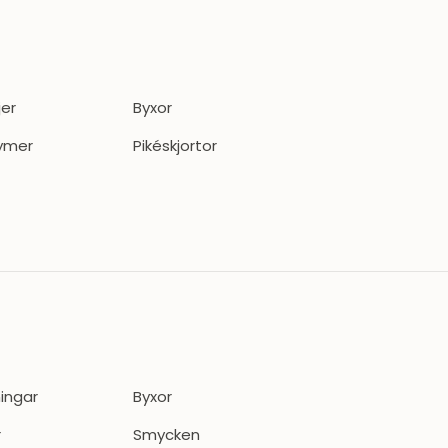
jer
Byxor
ymer
Pikéskjortor
ingar
Byxor
r
Smycken