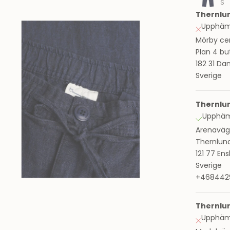
S
Thernlu
Upphämt
Mörby ce
Plan 4 bu
182 31 Da
Sverige
Thernlu
Upphämt
Arenaväg
Thernlun
121 77 En
Sverige
+468442
Thernlu
Upphämt