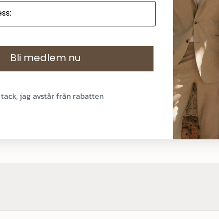
+468442
Thernlu
Upphämt
Bli medlem nu
Stora Ma
Thernlun
183 70 Tä
 tack, jag avstår från rabatten
Sverige
+468442
Artikeln
Sommarrea
SHOPPA DAM
SHOPPA HERR