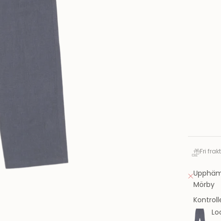
Fri frak
Upphämt
Mörby
Kontroll
Lo