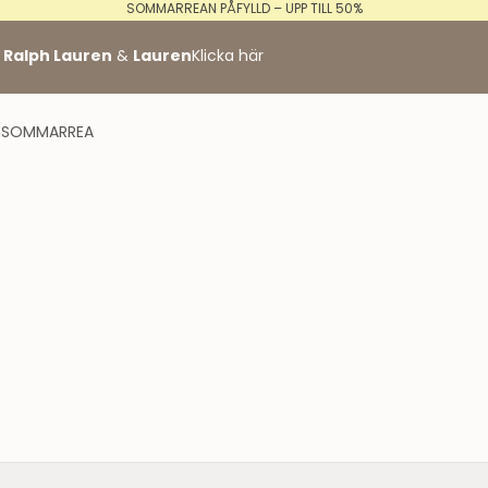
SOMMARREAN PÅFYLLD – UPP TILL 50%
de
 Ralph Lauren
&
Lauren
Klicka här
n
SOMMARREA