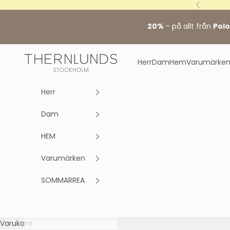
Hoppa till innehållet
Föregåen
20%
- på allt från
Polo
Stockholm fashion agency AB
Herr
Dam
Hem
Varumärke
Herr
Dam
HEM
Varumärken
SOMMARREA
Varukorg