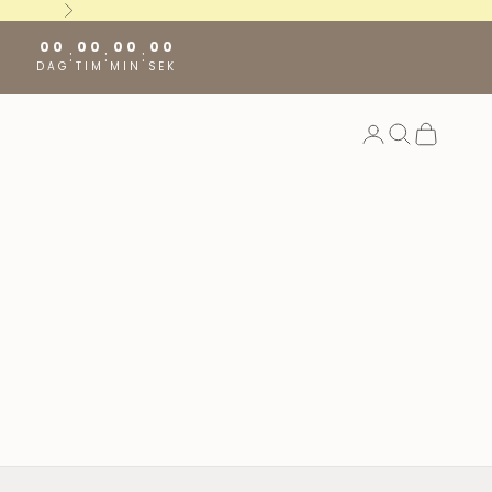
Nästa
00
00
00
00
:
:
:
DAG
TIM
MIN
SEK
Öppna kontosida
Öppna sök
Öppna va