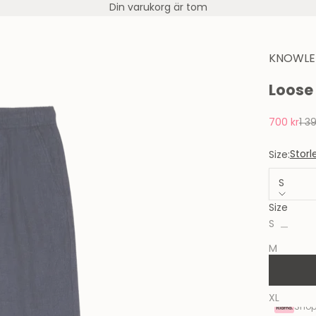
Din varukorg är tom
KNOWLE
Loose 
REA-pris
Pris
700 kr
1 3
Storl
Size:
S
Size
Minska an
S
M
L
XL
Shop