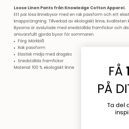
Loose Linen Pants från Knowledge Cotton Apparel.
Ett par lösa linnebyxor med en rak passform och ett elas
knappstängning. Tillverkad av ekologiskt linne, kvaliteten k
Byxorna är avslutade med snedställda framfickor och disk
ansvarsfullt gjorda byxor för sommaren.
Färg: Mörkblå
Rak passform
Elastisk midja med dragsko
Snedställda framfickor
Material: 100 % ekologiskt linne
FÅ
PÅ D
Ta del 
insp