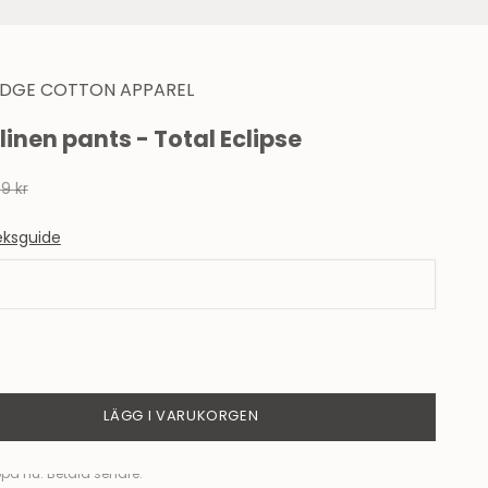
DGE COTTON APPAREL
linen pants - Total Eclipse
99 kr
eksguide
tal
Minska antal
LÄGG I VARUKORGEN
pa nu. Betala senare.