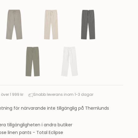
t över 1 999 kr
Snabb leverans inom 1-3 dagar
ning för närvarande inte tillgänglig på Thernlunds
era tillgängligheten i andra butiker
ose linen pants - Total Eclipse