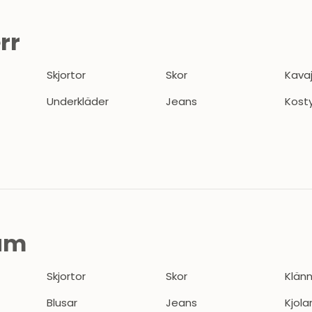
rr
Skjortor
Skor
Kava
Underkläder
Jeans
Kost
dam
Skjortor
Skor
Klänn
Blusar
Jeans
Kjola