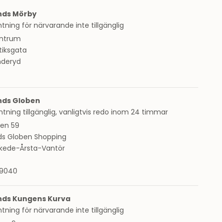
nds Mörby
ning för närvarande inte tillgänglig
ntrum
tiksgata
nderyd
nds Globen
ning tillgänglig, vanligtvis redo inom 24 timmar
en 59
ds Globen Shopping
skede-Årsta-Vantör
9040
nds Kungens Kurva
ning för närvarande inte tillgänglig