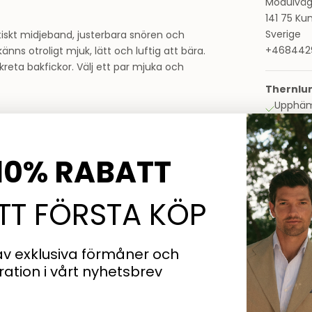
Modulväg
141 75 Ku
Sverige
tiskt midjeband, justerbara snören och
+468442
änns otroligt mjuk, lätt och luftig att bära.
reta bakfickor. Välj ett par mjuka och
Thernlu
Upphämt
Forumväg
Thernlun
131 53 Na
10% RABATT
Sverige
+468442
ITT FÖRSTA KÖP
Thernlun
Upphämt
av exklusiva förmåner och
Stjärntor
iration
i vårt nyhetsbrev
Thernlund
169 79 So
Sverige