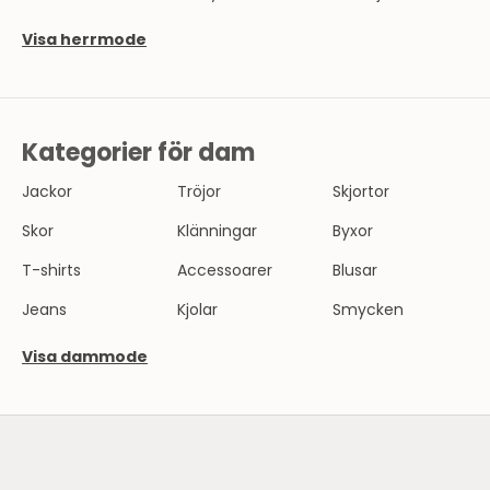
Visa herrmode
Kategorier för dam
Jackor
Tröjor
Skjortor
Skor
Klänningar
Byxor
T-shirts
Accessoarer
Blusar
Jeans
Kjolar
Smycken
Visa dammode
SE HERRMODE