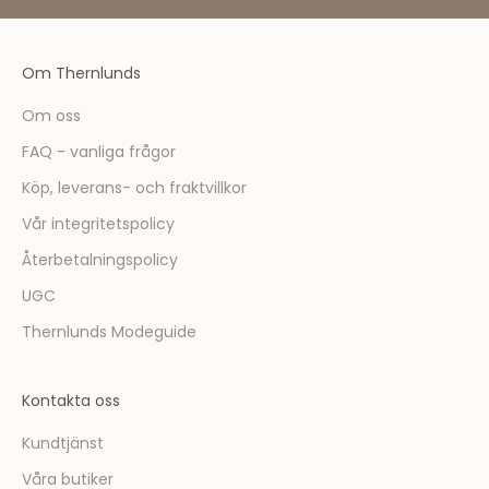
e
m
ä
Om Thernlunds
r
d
Om oss
u
FAQ - vanliga frågor
f
ö
Köp, leverans- och fraktvillkor
r
Vår integritetspolicy
s
t
Återbetalningspolicy
m
UGC
e
d
Thernlunds Modeguide
a
t
Kontakta oss
t
t
Kundtjänst
a
Våra butiker
d