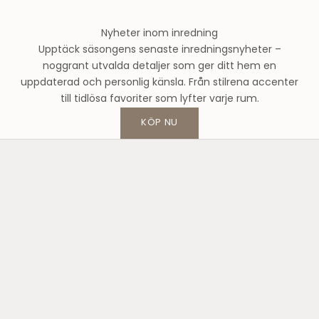
m
o
Nyheter inom inredning
d
Upptäck säsongens senaste inredningsnyheter –
e
noggrant utvalda detaljer som ger ditt hem en
h
uppdaterad och personlig känsla. Från stilrena accenter
u
till tidlösa favoriter som lyfter varje rum.
s
o
KÖP NU
c
h
f
å
1
0
%
p
å
d
i
n