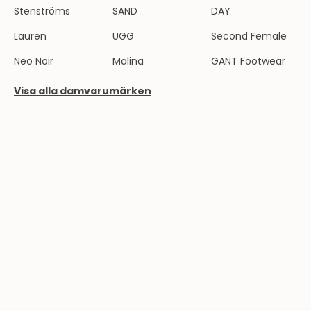
l
Stenströms
SAND
DAY
i
Lauren
UGG
Second Female
e
n
Neo Noir
Malina
GANT Footwear
d
e
Visa alla damvarumärken
l
a
v
T
h
e
r
n
l
u
n
d
s