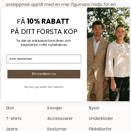
avslappnad upptill med en mer figurnära midja för en
smickrande siluett.
Färg: Vit
FÅ
10% RABATT
Normal passform
PÅ DITT FÖRSTA KÖP
Rund halsringning
Runkade detaljer i midjan
Ta del av exklusiva förmåner och
Material:
47% Tencel 41% Bomull 12% Elastan
inspiration
i vårt nyhetsbrev
Sommarrea
E-mail:
SHOPPA DAM
SHOPPA HERR
Bli medlem nu
Kategorier för herr
Nej tack, jag avstår från rabatten
Jackor
Tröjor
Skjortor
Skor
Kavajer
Byxor
T-shirts
Accessoarer
Underkläder
Jeans
Kostymer
Pikéskjortor