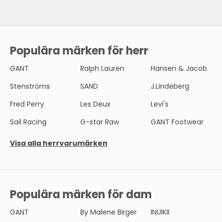
Populära märken för herr
N
Y
GANT
Ralph Lauren
Hansen & Jacob
H
Stenströms
SAND
J.Lindeberg
E
Fred Perry
Les Deux
Levi's
T
Sail Racing
G-star Raw
GANT Footwear
S
Visa alla herrvarumärken
B
R
E
Populära märken för dam
V
GANT
By Malene Birger
INUIKII
B