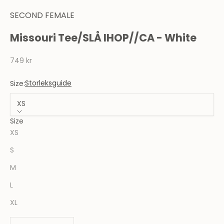
SECOND FEMALE
Missouri Tee/SLÅ IHOP//CA - White
REA-pris
749 kr
Storleksguide
Size:
XS
Size
XS
S
M
L
XL
Minska antal
Minska antal