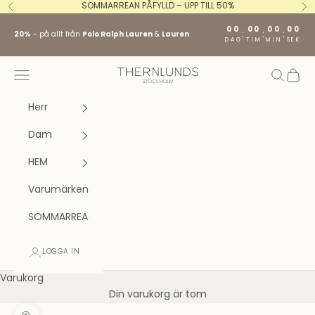
Hoppa till innehållet
SOMMARREAN PÅFYLLD – UPP TILL 50%
Föregående
Nä
00
00
00
00
:
:
:
20%
- på allt från
Polo Ralph Lauren
&
Lauren
DAG
TIM
MIN
SEK
Stockholm fashion agency AB
Öppna navigeringsmenyn
Öppna s
Öppna
Herr
Dam
HEM
Varumärken
SOMMARREA
LOGGA IN
Varukorg
Din varukorg är tom