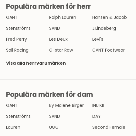
Populära märken för herr
N
Y
GANT
Ralph Lauren
Hansen & Jacob
H
Stenströms
SAND
J.Lindeberg
E
Fred Perry
Les Deux
Levi's
T
Sail Racing
G-star Raw
GANT Footwear
S
Visa alla herrvarumärken
B
R
E
Populära märken för dam
V
GANT
By Malene Birger
INUIKII
B
l
Stenströms
SAND
DAY
i
Lauren
UGG
Second Female
e