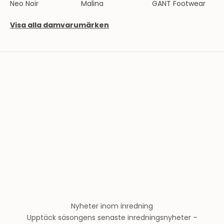
n
Neo Noir
Malina
GANT Footwear
d
e
Visa alla damvarumärken
l
a
v
T
h
e
r
n
l
u
n
d
s
m
o
Nyheter inom inredning
d
Upptäck säsongens senaste inredningsnyheter –
e