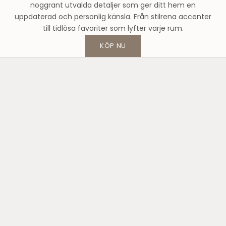
noggrant utvalda detaljer som ger ditt hem en
h
uppdaterad och personlig känsla. Från stilrena accenter
u
till tidlösa favoriter som lyfter varje rum.
s
o
KÖP NU
c
h
f
å
1
0
%
p
å
d
i
n
f
ö
r