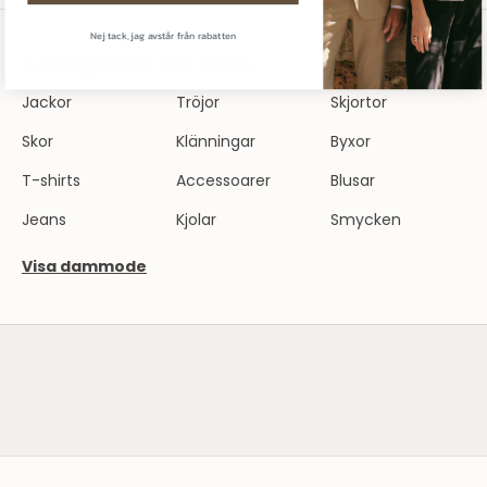
Nej tack, jag avstår från rabatten
Kategorier för dam
Jackor
Tröjor
Skjortor
Skor
Klänningar
Byxor
T-shirts
Accessoarer
Blusar
Jeans
Kjolar
Smycken
Visa dammode
SE HERRMODE