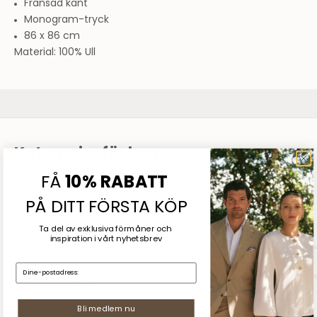
Fransad kant
Monogram-tryck
86 x 86 cm
Material: 100% Ull
Sommarrea
SHOPPA DAM
SHOPPA HERR
Kategorier för herr
Jackor
Tröjor
Skjortor
FÅ
10% RABATT
PÅ DITT FÖRSTA KÖP
Skor
Kavajer
Byxor
T-shirts
Accessoarer
Underkläder
Ta del av exklusiva förmåner och
inspiration
i vårt nyhetsbrev
Jeans
Kostymer
Pikéskjortor
E-mail:
Visa herrmode
Bli medlem nu