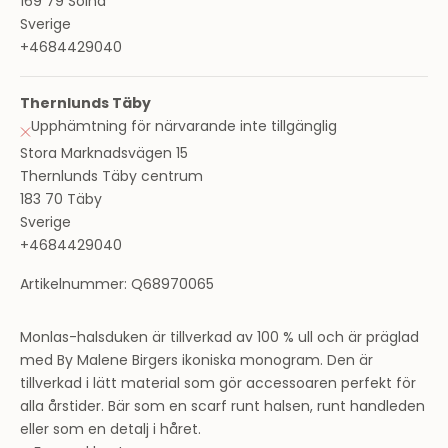
169 79 Solna
Sverige
+4684429040
Thernlunds Täby
Upphämtning för närvarande inte tillgänglig
Stora Marknadsvägen 15
Thernlunds Täby centrum
183 70 Täby
Sverige
+4684429040
Artikelnummer: Q68970065
Monlas-halsduken är tillverkad av 100 % ull och är präglad
med By Malene Birgers ikoniska monogram. Den är
tillverkad i lätt material som gör accessoaren perfekt för
alla årstider. Bär som en scarf runt halsen, runt handleden
eller som en detalj i håret.