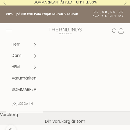
Hoppa till innehållet
SOMMARREAN PÅFYLLD – UPP TILL 50%
Föregående
Nä
00
00
00
00
:
:
:
20%
- på allt från
Polo Ralph Lauren
&
Lauren
DAG
TIM
MIN
SEK
Stockholm fashion agency AB
Öppna navigeringsmenyn
Öppna s
Öppna
Herr
Dam
HEM
Varumärken
SOMMARREA
LOGGA IN
Varukorg
Din varukorg är tom