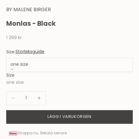
BY MALENE BIRGER
Monlas - Black
REA-pris
1 299 kr
Storleksguide
Size:
one size
Size
one size
Minska antal
Minska antal
LÄGG I VARUKORGEN
Shoppa nu. Betala senare.