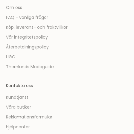
d
Om oss
u
FAQ - vanliga frågor
f
ö
Köp, leverans- och fraktvillkor
r
Vår integritetspolicy
s
t
Återbetalningspolicy
m
UGC
e
d
Thernlunds Modeguide
a
t
Kontakta oss
t
t
Kundtjänst
a
Våra butiker
d
e
Reklamationsformulär
l
Hjälpcenter
a