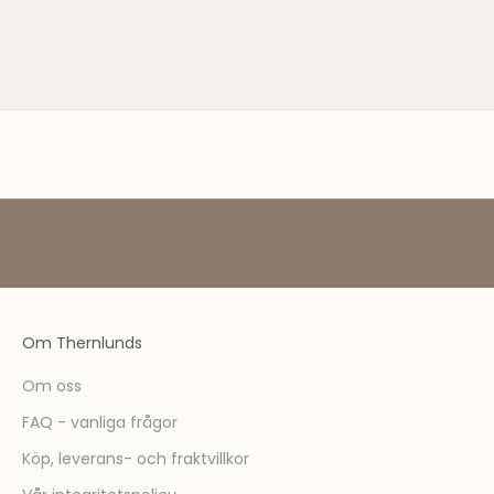
years.
perfekt p
e
r
Läs mer
Läs mer
!
S
o
m
m
e
d
l
e
m
ä
Om Thernlunds
r
d
Om oss
u
FAQ - vanliga frågor
f
ö
Köp, leverans- och fraktvillkor
r