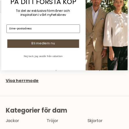
PÅ DITT FÖRSTA KÖP
SHOPPA DAM
SHOPPA HERR
Ta del av exklusiva förmåner och
inspiration
i vårt nyhetsbrev
Kategorier för herr
E-mail:
Jackor
Tröjor
Skjortor
Bli medlem nu
Skor
Kavajer
Byxor
Nej tack, jag avstår från rabatten
T-shirts
Accessoarer
Underkläder
Jeans
Kostymer
Pikéskjortor
Visa herrmode
Kategorier för dam
Jackor
Tröjor
Skjortor