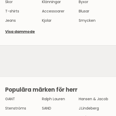
Skor
Klänningar
Byxor
T-shirts
Accessoarer
Blusar
Jeans
Kjolar
Smycken
Visa dammode
SE HERRMODE
Populära märken för herr
N
Y
GANT
Ralph Lauren
Hansen & Jacob
H
Stenströms
SAND
J.Lindeberg