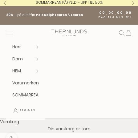
Hoppa till innehållet
SOMMARREAN PÅFYLLD – UPP TILL 50%
Föregående
Nä
00
00
00
00
:
:
:
20%
- på allt från
Polo Ralph Lauren
&
Lauren
DAG
TIM
MIN
SEK
Stockholm fashion agency AB
Öppna navigeringsmenyn
Öppna s
Öppna
Herr
Dam
HEM
Varumärken
SOMMARREA
LOGGA IN
Varukorg
Din varukorg är tom