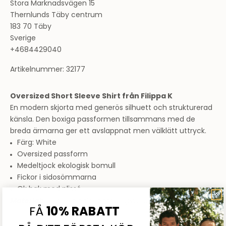
Stora Marknadsvägen 15
Thernlunds Täby centrum
183 70 Täby
Sverige
+4684429040
Artikelnummer: 32177
Oversized Short Sleeve Shirt från Filippa K
En modern skjorta med generös silhuett och strukturerad
känsla. Den boxiga passformen tillsammans med de
breda ärmarna ger ett avslappnat men välklätt uttryck.
Färg: White
Oversized passform
Medeltjock ekologisk bomull
Fickor i sidosömmarna
Ok bak med plissé
Material:
100% ekologisk bomull (GOTS)
FÅ
10% RABATT
Sommarrea