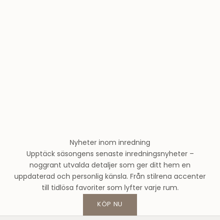
T
h
e
r
n
l
u
n
d
s
m
o
Nyheter inom inredning
d
Upptäck säsongens senaste inredningsnyheter –
e
noggrant utvalda detaljer som ger ditt hem en
h
uppdaterad och personlig känsla. Från stilrena accenter
u
till tidlösa favoriter som lyfter varje rum.
s
o
KÖP NU
c