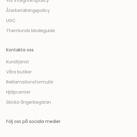
Vår integritetspolicy
s
t
Återbetalningspolicy
m
UGC
e
d
Thernlunds Modeguide
a
t
Kontakta oss
t
t
Kundtjänst
a
Våra butiker
d
e
Reklamationsformulär
l
Hjälpcenter
a
v
Skicka ångerbegäran
i
n
Följ oss på sociala medier
s
p
i