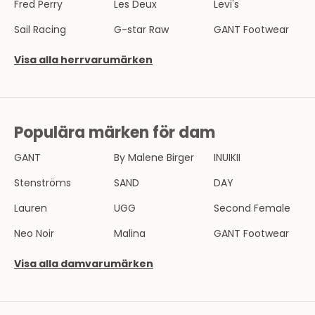
E
Fred Perry
Les Deux
Levi's
T
Sail Racing
G-star Raw
GANT Footwear
S
Visa alla herrvarumärken
B
R
E
Populära märken för dam
V
GANT
By Malene Birger
INUIKII
B
l
Stenströms
SAND
DAY
i
Lauren
UGG
Second Female
e
n
Neo Noir
Malina
GANT Footwear
d
e
Visa alla damvarumärken
l
a
v