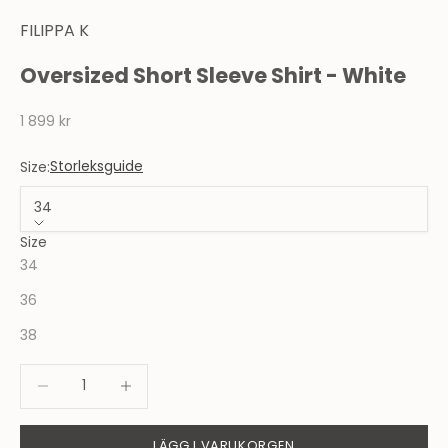
FILIPPA K
Oversized Short Sleeve Shirt - White
REA-pris
1 899 kr
Storleksguide
Size:
34
Size
34
36
38
Minska antal
Minska antal
LÄGG I VARUKORGEN