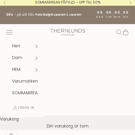
Hoppa till innehållet
SOMMARREAN PÅFYLLD – UPP TILL 50%
Föregående
Nä
00
00
00
00
:
:
:
20%
- på allt från
Polo Ralph Lauren
&
Lauren
DAG
TIM
MIN
SEK
Stockholm fashion agency AB
Öppna navigeringsmenyn
Öppna s
Öppna
Herr
Dam
HEM
Varumärken
SOMMARREA
LOGGA IN
Varukorg
Din varukorg är tom