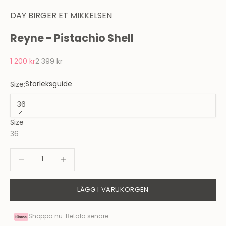
DAY BIRGER ET MIKKELSEN
Reyne - Pistachio Shell
REA-pris
Pris
1 200 kr
2 399 kr
Storleksguide
Size:
36
Size
36
Minska antal
Minska antal
LÄGG I VARUKORGEN
Shoppa nu. Betala senare.