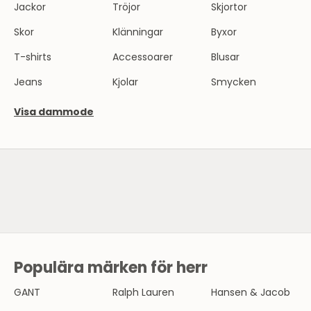
Jackor
Tröjor
Skjortor
Skor
Klänningar
Byxor
T-shirts
Accessoarer
Blusar
Jeans
Kjolar
Smycken
Visa dammode
SE HERRMODE
Populära märken för herr
N
Y
GANT
Ralph Lauren
Hansen & Jacob