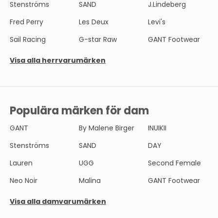
H
Stenströms
SAND
J.Lindeberg
E
Fred Perry
Les Deux
Levi's
T
Sail Racing
G-star Raw
GANT Footwear
S
Visa alla herrvarumärken
B
R
E
Populära märken för dam
V
GANT
By Malene Birger
INUIKII
B
l
Stenströms
SAND
DAY
i
Lauren
UGG
Second Female
e
n
Neo Noir
Malina
GANT Footwear
d
e
Visa alla damvarumärken
l