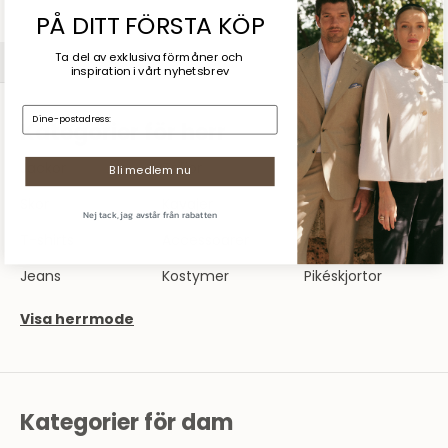
Sommarrea
PÅ DITT FÖRSTA KÖP
SHOPPA DAM
SHOPPA HERR
Ta del av exklusiva förmåner och
inspiration
i vårt nyhetsbrev
E-mail:
Kategorier för herr
Jackor
Tröjor
Skjortor
Bli medlem nu
Skor
Kavajer
Byxor
Nej tack, jag avstår från rabatten
T-shirts
Accessoarer
Underkläder
Jeans
Kostymer
Pikéskjortor
Visa herrmode
Kategorier för dam