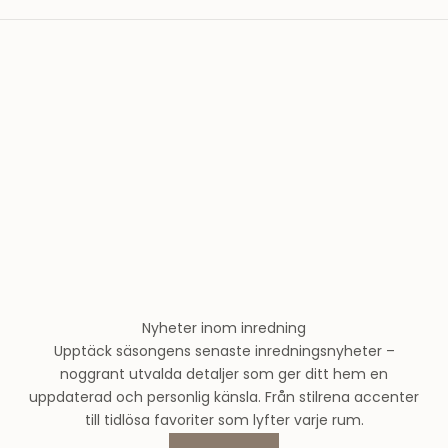
a
v
T
h
e
r
n
l
u
n
d
s
m
o
Nyheter inom inredning
d
Upptäck säsongens senaste inredningsnyheter –
e
noggrant utvalda detaljer som ger ditt hem en
h
uppdaterad och personlig känsla. Från stilrena accenter
u
till tidlösa favoriter som lyfter varje rum.
s