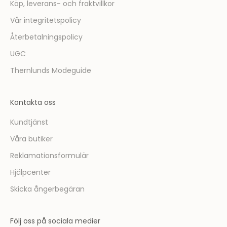
ö
Köp, leverans- och fraktvillkor
r
Vår integritetspolicy
s
t
Återbetalningspolicy
m
UGC
e
d
Thernlunds Modeguide
a
t
Kontakta oss
t
t
Kundtjänst
a
Våra butiker
d
e
Reklamationsformulär
l
Hjälpcenter
a
v
Skicka ångerbegäran
i
n
Följ oss på sociala medier
s