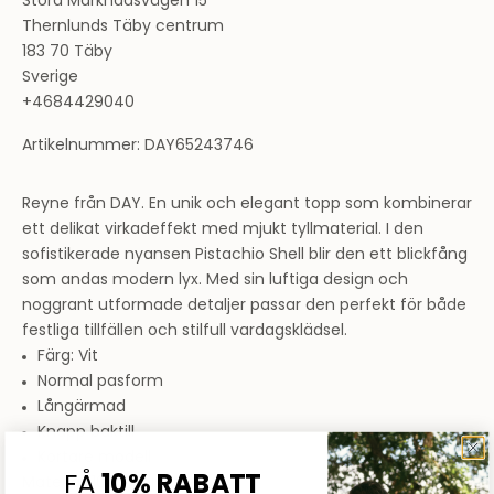
Stora Marknadsvägen 15
Thernlunds Täby centrum
183 70 Täby
Sverige
+4684429040
Artikelnummer: DAY65243746
Reyne från DAY. En unik och elegant topp som kombinerar
ett delikat virkadeffekt med mjukt tyllmaterial. I den
sofistikerade nyansen Pistachio Shell blir den ett blickfång
som andas modern lyx. Med sin luftiga design och
noggrant utformade detaljer passar den perfekt för både
festliga tillfällen och stilfull vardagsklädsel.
Färg: Vit
Normal pasform
Långärmad
Knapp baktill
Kortare modell
FÅ
10% RABATT
Material: 100% Polyester