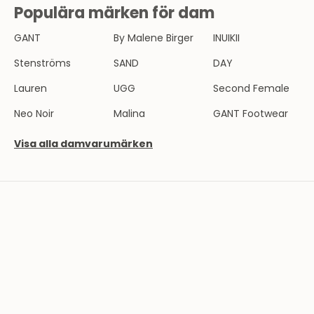
E
Populära märken för dam
V
GANT
By Malene Birger
INUIKII
B
l
Stenströms
SAND
DAY
i
Lauren
UGG
Second Female
e
n
Neo Noir
Malina
GANT Footwear
d
e
Visa alla damvarumärken
l
a
v
T
h
e
r
n
l
u