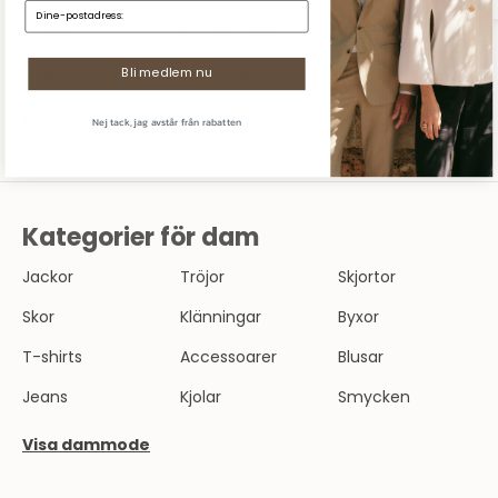
E-mail:
T-shirts
Accessoarer
Underkläder
Jeans
Kostymer
Pikéskjortor
Bli medlem nu
Nej tack, jag avstår från rabatten
Visa herrmode
Kategorier för dam
Jackor
Tröjor
Skjortor
Skor
Klänningar
Byxor
T-shirts
Accessoarer
Blusar
Jeans
Kjolar
Smycken
Visa dammode