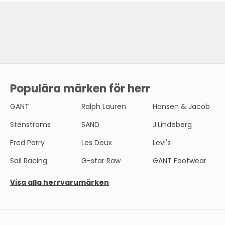
SE HERRMODE
Populära märken för herr
N
Y
GANT
Ralph Lauren
Hansen & Jacob
H
Stenströms
SAND
J.Lindeberg
E
Fred Perry
Les Deux
Levi's
T
Sail Racing
G-star Raw
GANT Footwear
S
Visa alla herrvarumärken
B
R