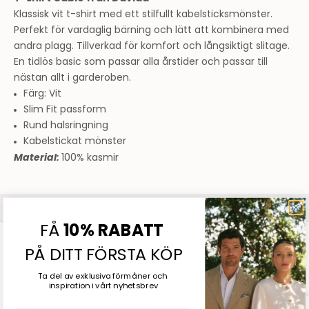
Klassisk vit t-shirt med ett stilfullt kabelsticksmönster.
Perfekt för vardaglig bärning och lätt att kombinera med
andra plagg. Tillverkad för komfort och långsiktigt slitage.
En tidlös basic som passar alla årstider och passar till
nästan allt i garderoben.
Färg: Vit
Slim Fit passform
Rund halsringning
Kabelstickat mönster
Material:
100% kasmir
Sommarrea
SHOPPA DAM
SHOPPA HERR
FÅ
10% RABATT
PÅ DITT FÖRSTA KÖP
Kategorier för herr
Ta del av exklusiva förmåner och
Jackor
Tröjor
Skjortor
inspiration
i vårt nyhetsbrev
Skor
Kavajer
Byxor