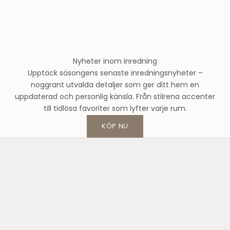
n
d
s
m
o
Nyheter inom inredning
d
Upptäck säsongens senaste inredningsnyheter –
e
noggrant utvalda detaljer som ger ditt hem en
h
uppdaterad och personlig känsla. Från stilrena accenter
u
till tidlösa favoriter som lyfter varje rum.
s
o
KÖP NU
c
h
f
å
1
0
%
p
å