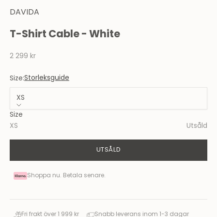
DAVIDA
T-Shirt Cable - White
REA-pris
2 299 kr
Storleksguide
Size:
XS
Size
XS
Utsåld
UTSÅLD
Shoppa nu. Betala senare.
Fri frakt över 1 999 kr
Snabb leverans inom 1-3 dagar