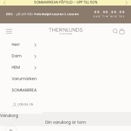
Hoppa till innehållet
SOMMARREAN PÅFYLLD – UPP TILL 50%
Föregående
Nä
00
00
00
00
:
:
:
20%
- på allt från
Polo Ralph Lauren
&
Lauren
DAG
TIM
MIN
SEK
Stockholm fashion agency AB
Öppna navigeringsmenyn
Öppna s
Öppna
Herr
Dam
HEM
Varumärken
SOMMARREA
LOGGA IN
Varukorg
Din varukorg är tom