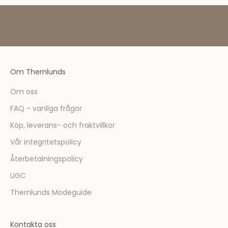
e
d
l
e
m
ä
Om Thernlunds
r
d
Om oss
u
FAQ - vanliga frågor
f
ö
Köp, leverans- och fraktvillkor
r
Vår integritetspolicy
s
t
Återbetalningspolicy
m
UGC
e
d
Thernlunds Modeguide
a
t
Kontakta oss
t