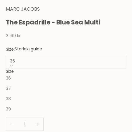
MARC JACOBS
The Espadrille - Blue Sea Multi
REA-pris
2 199 kr
Storleksguide
Size:
36
Size
36
37
38
39
Minska antal
Minska antal