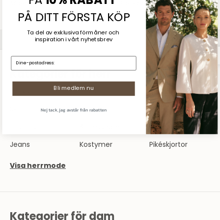
FÅ
10% RABATT
Material: Bomull, gummisula, PU-fotbädd
PÅ DITT FÖRSTA KÖP
Sommarrea
Ta del av exklusiva förmåner och
SHOPPA DAM
SHOPPA HERR
inspiration
i vårt nyhetsbrev
E-mail:
Kategorier för herr
Bli medlem nu
Jackor
Tröjor
Skjortor
Nej tack, jag avstår från rabatten
Skor
Kavajer
Byxor
T-shirts
Accessoarer
Underkläder
Jeans
Kostymer
Pikéskjortor
Visa herrmode
Kategorier för dam