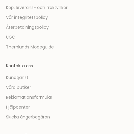
ö
Köp, leverans- och fraktvillkor
r
Vår integritetspolicy
s
t
Återbetalningspolicy
m
UGC
e
d
Thernlunds Modeguide
a
t
Kontakta oss
t
t
Kundtjänst
a
Våra butiker
d
e
Reklamationsformulär
l
Hjälpcenter
a
v
Skicka ångerbegäran
i
n