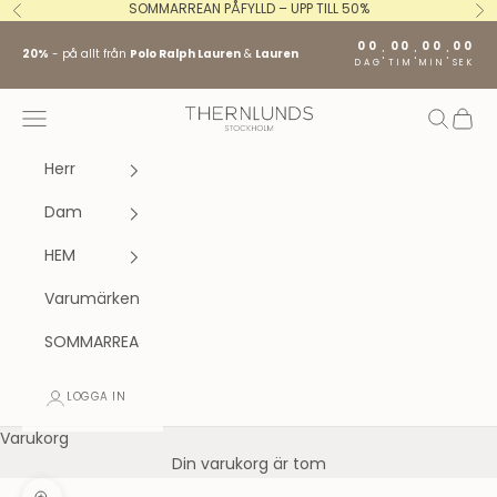
Hoppa till innehållet
SOMMARREAN PÅFYLLD – UPP TILL 50%
Föregående
Nä
00
00
00
00
:
:
:
20%
- på allt från
Polo Ralph Lauren
&
Lauren
DAG
TIM
MIN
SEK
Stockholm fashion agency AB
Öppna navigeringsmenyn
Öppna s
Öppna
Herr
Dam
HEM
Varumärken
SOMMARREA
LOGGA IN
Varukorg
Din varukorg är tom