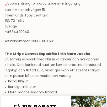
Upphämtning för närvarande inte tillgänglig
Stora Marknadsvägen 15
Thernlunds Täby centrum
183 70 Täby
Sverige
+4684429040
Artikelnummer: 2S6FFL001F58
The Stripe Canvas Espadrille från Marc Jacobs
En somrig espadrill med klassiska ränder och avslappnad
känsla. Den ikoniska silhuetten kombineras med broderad
logotyp och flätad sula, vilket ger skon ett stilrent uttryck
som passar både semester och vardag.
Färg
: Blå/vit
Randigt mönster
Marc Jacobs-logotyp framtill
Flätad espadrillsula
6 mm klackhöjd