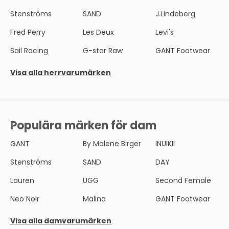
H
Stenströms
SAND
J.Lindeberg
E
Fred Perry
Les Deux
Levi's
T
Sail Racing
G-star Raw
GANT Footwear
S
Visa alla herrvarumärken
B
R
E
Populära märken för dam
V
GANT
By Malene Birger
INUIKII
B
l
Stenströms
SAND
DAY
i
Lauren
UGG
Second Female
e
n
Neo Noir
Malina
GANT Footwear
d
e
Visa alla damvarumärken