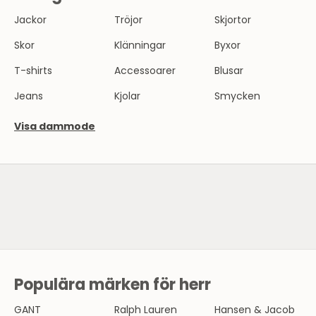
Jackor
Tröjor
Skjortor
Skor
Klänningar
Byxor
T-shirts
Accessoarer
Blusar
Jeans
Kjolar
Smycken
Visa dammode
SE HERRMODE
Populära märken för herr
N
Y
GANT
Ralph Lauren
Hansen & Jacob