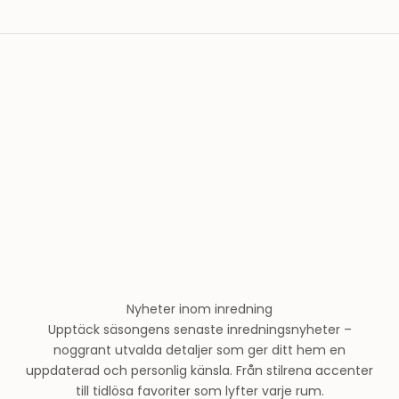
l
a
v
T
h
e
r
n
l
u
n
d
s
m
o
Nyheter inom inredning
d
Upptäck säsongens senaste inredningsnyheter –
e
noggrant utvalda detaljer som ger ditt hem en
h
uppdaterad och personlig känsla. Från stilrena accenter
u
till tidlösa favoriter som lyfter varje rum.
s